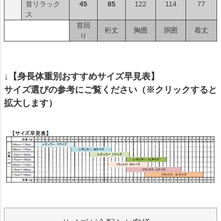
首リラック
45
85
122
114
77
ス
首回
裄丈
胸囲
胴囲
着丈
り
↓【身長体重別おすすめサイズ早見表】
サイズ選びの参考にご覧ください（※クリックすると
拡大します）