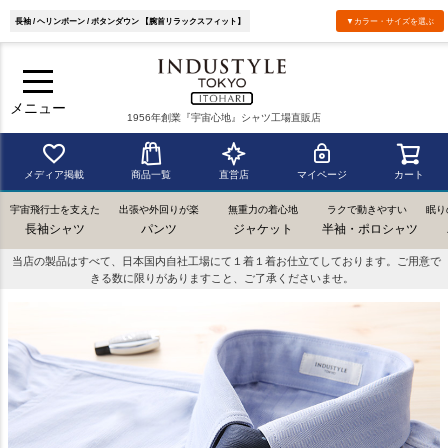
長袖 / ヘリンボーン / ボタンダウン 【腕首リラックスフィット】
▼カラー・サイズを選ぶ
メニュー
1956年創業『宇宙心地』シャツ工場直販店
メディア掲載
商品一覧
直営店
マイページ
カート
宇宙飛行士を支えた
出張や外回りが楽
無重力の着心地
ラクで動きやすい
眠り
長袖シャツ
パンツ
ジャケット
半袖・ポロシャツ
当店の製品はすべて、日本国内自社工場にて１着１着お仕立てしております。ご用意で
きる数に限りがありますこと、ご了承くださいませ。