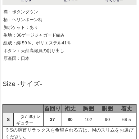
襟：ボタンダウン
柄：ヘリンボーン柄
胸ポケット：あり
生地：36ゲージジャガード編み
組成：綿 59％、ポリエステル41％
ボタン：天然高瀬貝の削り出し
原産国：日本
Size -サイズ-
首回り
裄丈
胸囲
胴囲
着丈
(37-80) レ
S
37
80
102
90
69.5
ギュラー
※Sの腕首リラックスを希望される方は、Mのスリムをお選び
ください。