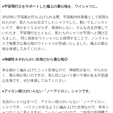
●宇宙飛行士をサポートした極上の着心地を、ワイシャツに。
2010年に宇宙船が打ち上げられる際、宇宙船内作業服として採用さ
れたのが、私たちがお仕立てしたシャツでした。動いてもノンスト
レスで、裾がまくり上がらず、着崩れしない。そんな点を評価して
いただき、宇宙飛行士とともに、私たちのシャツが宇宙へと飛び立
ちました。 同じ技術をワイシャツにも採用することで、ノンストレ
スで無重力な着心地のワイシャツが完成いたしました。極上の着心
地を体感してみてください。
●伸縮性＆やわらかい生地だから着心地◎
糸を細かく編み上げたニット生地なので、伸縮性があり、やらわか
く、着心地が良いのですが、見た目にはハリ感ツヤ感がある不思議
な生地です。ぜひ体感してみてください。
●アイロン掛けがいらない「ノーアイロン」シャツです。
当店のシャツはすべて、アイロン掛けがいらない「ノーアイロン」
シャツです。 ハリコシが出るように編み上げた生地なので、布帛シ
ャツのように見えますが、ニットシャツなので、ご自宅の洗濯機で