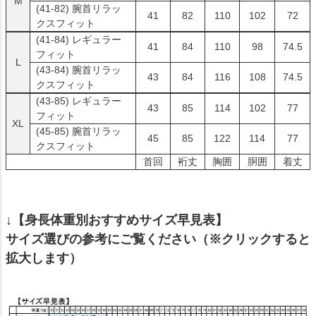
M
(41-82)
腕首リラッ
41
82
110
102
72
クスフィット
(41-84)
レギュラー
41
84
110
98
74.5
フィット
L
(43-84)
腕首リラッ
43
84
116
108
74.5
クスフィット
(43-85)
レギュラー
43
85
114
102
77
フィット
XL
(45-85)
腕首リラッ
45
85
122
114
77
クスフィット
首回
裄丈
胸囲
胴囲
着丈
↓【身長体重別おすすめサイズ早見表】
サイズ選びの参考にご覧ください（※クリックすると
拡大します）