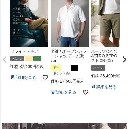
フライト・チノ
半袖 / オープンカラ
ハーフパンツ /
ーシャツ デニム調
ASTRO ZERO （ア
パンツ
ver
ストロゼロ）
価格
37,400
税込
半袖
パンツ
ポケットあり
価格
26,400
税込
詳細を見る
価格
17,600
税込
詳細を見る
詳細を見る