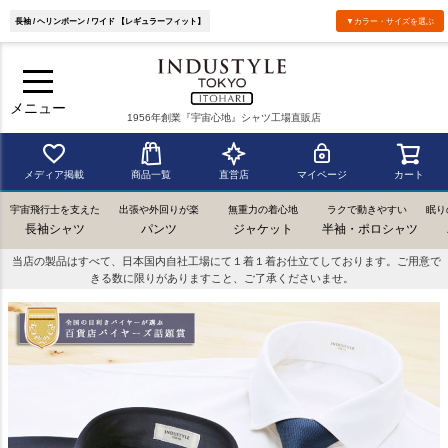
長袖 / ヘリンボーン / ワイド 【レギュラーフィット】
▼カラー・サイズを選ぶ
メニュー
1956年創業『宇宙心地』シャツ工場直販店
メディア掲載
商品一覧
直営店
マイページ
カート
宇宙飛行士を支えた
出張や外回りが楽
無重力の着心地
ラクで動きやすい
眠り
長袖シャツ
パンツ
ジャケット
半袖・ポロシャツ
当店の製品はすべて、日本国内自社工場にて１着１着お仕立てしております。ご用意で
きる数に限りがありますこと、ご了承くださいませ。