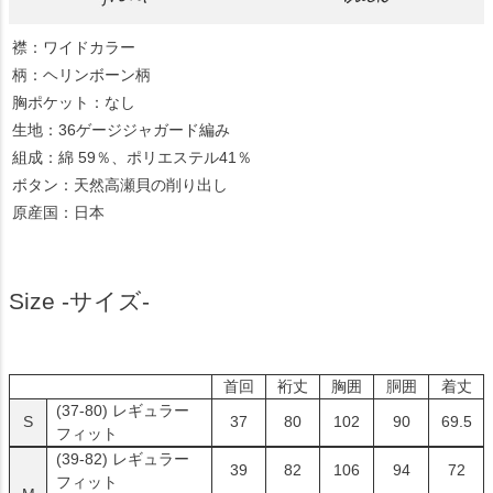
襟：ワイドカラー
柄：ヘリンボーン柄
胸ポケット：なし
生地：36ゲージジャガード編み
組成：綿 59％、ポリエステル41％
ボタン：天然高瀬貝の削り出し
原産国：日本
Size -サイズ-
首回
裄丈
胸囲
胴囲
着丈
(37-80)
レギュラー
S
37
80
102
90
69.5
フィット
(39-82)
レギュラー
39
82
106
94
72
フィット