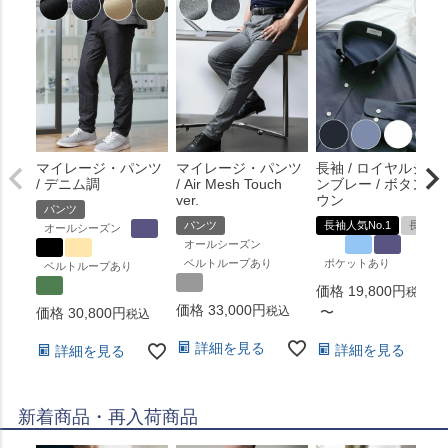
マイレージ・パンツ
マイレージ・パンツ
長袖 / ロイヤルシャ
/ デニム調
/ Air Mesh Touch
ンブレー / ボタンダ
ver.
ウン
パンツ
パンツ
長袖人気No.1
長袖
オールシーズン
オールシーズン
ベルトループあり
ポケットあり
ベルトループあり
価格
19,800
税込
価格
33,000
税込
〜
価格
30,800
税込
詳細を見る
詳細を見る
詳細を見る
新着商品・再入荷商品