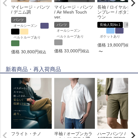
マイレージ・パンツ
マイレージ・パンツ
長袖 / ロイヤルシャ
/ デニム調
/ Air Mesh Touch
ンブレー / ボタンダ
ver.
ウン
パンツ
パンツ
長袖人気No.1
長袖
オールシーズン
オールシーズン
ベルトループあり
ポケットあり
ベルトループあり
価格
19,800
税込
価格
33,000
税込
〜
価格
30,800
税込
新着商品・再入荷商品
フライト・チノ
半袖 / オープンカラ
ハーフパンツ /