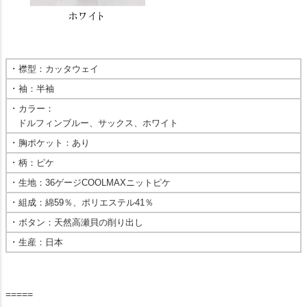
・
襟型：カッタウェイ
・
袖：半袖
・
カラー：
ドルフィンブルー、サックス、ホワイト
・
胸ポケット：あり
・
柄：ピケ
・
生地：36ゲージCOOLMAXニットピケ
・
組成：綿59％、ポリエステル41％
・
ボタン：天然高瀬貝の削り出し
・
生産：日本
=====