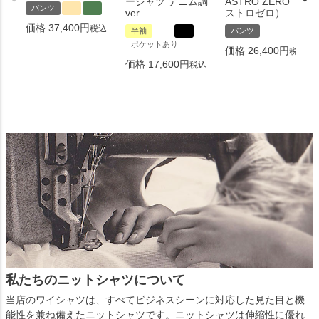
ーシャツ デニム調
ASTRO ZERO （ア
パンツ
ver
ストロゼロ）
価格
37,400
税込
半袖
パンツ
ポケットあり
価格
26,400
税込
価格
17,600
税込
私たちのニットシャツについて
当店のワイシャツは、すべてビジネスシーンに対応した見た目と機
能性を兼ね備えたニットシャツです。ニットシャツは伸縮性に優れ