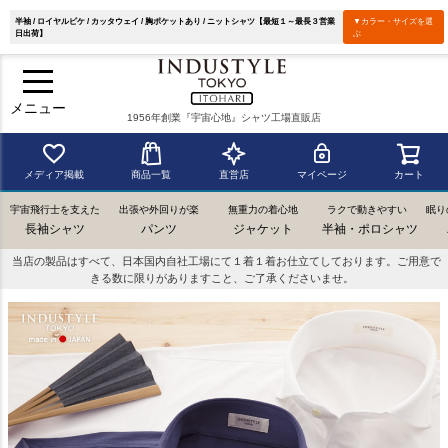
半袖 / ロイヤルピケ / カッタウェイ / 胸ポケットあり / ニットシャツ【最短１～最長３営業
▼カラー・サイズを選
日出荷】
ぶ
メニュー
1956年創業『宇宙心地』シャツ工場直販店
メディア掲載
商品一覧
直営店
マイページ
カート
宇宙飛行士を支えた
出張や外回りが楽
無重力の着心地
ラクで動きやすい
眠り
長袖シャツ
パンツ
ジャケット
半袖・ポロシャツ
当店の製品はすべて、日本国内自社工場にて１着１着お仕立てしております。ご用意で
きる数に限りがありますこと、ご了承くださいませ。