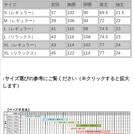
サイズ
首回
胸囲
胴囲
着丈
袖丈
S（レギュラー）
37
102
90
69.5
21.5
M（レギュラー）
39
106
94
72
22
L（レギュラー）
41
110
98
74.5
23
L（リラックス）
43
116
108
74.5
23
XL（レギュラー）
43
114
102
77
24
XL（リラックス）
45
122
114
77
24
↓サイズ選びの参考にご覧ください（※クリックすると拡大
します）