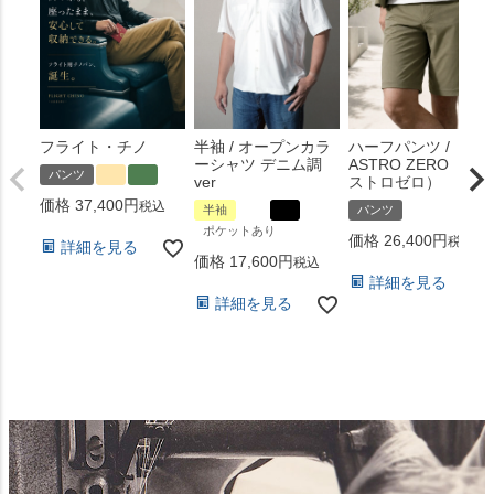
フライト・チノ
半袖 / オープンカラ
ハーフパンツ /
ーシャツ デニム調
ASTRO ZERO （ア
パンツ
ver
ストロゼロ）
価格
37,400
税込
半袖
パンツ
ポケットあり
価格
26,400
税込
詳細を見る
価格
17,600
税込
詳細を見る
詳細を見る