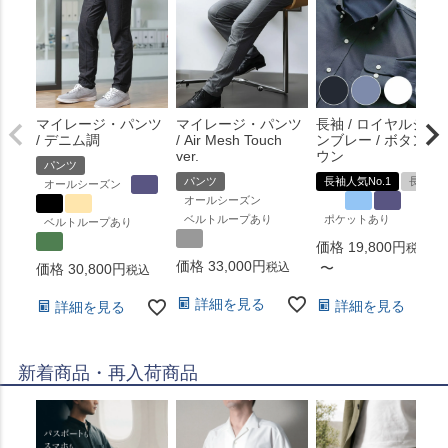
マイレージ・パンツ
マイレージ・パンツ
長袖 / ロイヤルシャ
/ デニム調
/ Air Mesh Touch
ンブレー / ボタンダ
ver.
ウン
パンツ
パンツ
長袖人気No.1
長袖
オールシーズン
オールシーズン
ベルトループあり
ポケットあり
ベルトループあり
価格
19,800
税込
価格
33,000
税込
〜
価格
30,800
税込
詳細を見る
詳細を見る
詳細を見る
新着商品・再入荷商品