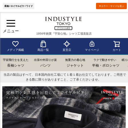
長袖 / ロイヤルピケ / ワイド
▼カラー・サイズを選ぶ
メニュー
1956年創業『宇宙心地』シャツ工場直販店
メディア掲載
商品一覧
直営店
マイページ
カート
宇宙飛行士を支えた
出張や外回りが楽
無重力の着心地
ラクで動きやすい
眠り
長袖シャツ
パンツ
ジャケット
半袖・ポロシャツ
当店の製品はすべて、日本国内自社工場にて１着１着お仕立てしております。ご用意で
きる数に限りがありますこと、ご了承くださいませ。