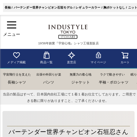
長袖 / バーテンダー世界チャンピオン石垣モデル / レギュラーカラー / 胸ポケットなし / 
メニュー
1956年創業『宇宙心地』シャツ工場直販店
メディア掲載
商品一覧
直営店
マイページ
カート
宇宙飛行士を支えた
出張や外回りが楽
無重力の着心地
ラクで動きやすい
眠り
長袖シャツ
パンツ
ジャケット
半袖・ポロシャツ
当店の製品はすべて、日本国内自社工場にて１着１着お仕立てしております。ご用意で
きる数に限りがありますこと、ご了承くださいませ。
バーテンダー世界チャンピオン石垣忍さん