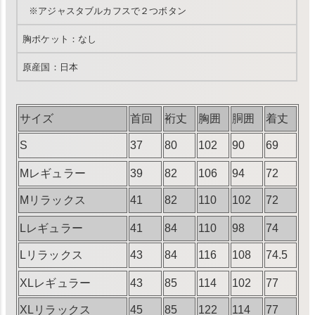
※アジャスタブルカフスで２つボタン
胸ポケット：なし
原産国：日本
サイズ
首回
裄丈
胸囲
胴囲
着丈
S
37
80
102
90
69
Mレギュラー
39
82
106
94
72
Mリラックス
41
82
110
102
72
Lレギュラー
41
84
110
98
74
Lリラックス
43
84
116
108
74.5
XLレギュラー
43
85
114
102
77
XLリラックス
45
85
122
114
77