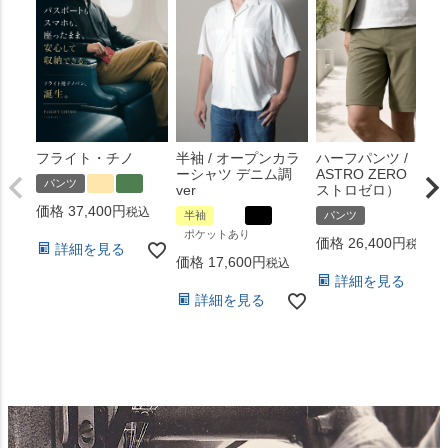
フライト・チノ
半袖 / オープンカラ
ハーフパンツ /
ーシャツ デニム調
ASTRO ZERO （ア
パンツ
ver
ストロゼロ）
価格
37,400
税込
半袖
パンツ
ポケットあり
価格
26,400
税込
詳細を見る
価格
17,600
税込
詳細を見る
詳細を見る