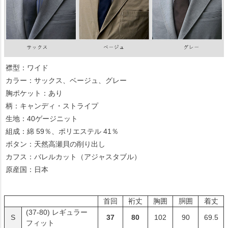
襟型：ワイド
カラー：サックス、ベージュ、グレー
胸ポケット：あり
柄：キャンディ・ストライプ
生地：40ゲージニット
組成：綿 59％、ポリエステル 41％
ボタン：天然高瀬貝の削り出し
カフス：バレルカット（アジャスタブル）
原産国：日本
首回
裄丈
胸囲
胴囲
着丈
(37-80)
レギュラー
S
37
80
102
90
69.5
フィット