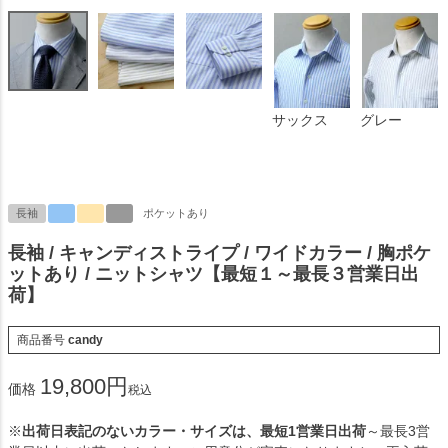
サックス
グレー
長袖
ポケットあり
長袖 / キャンディストライプ / ワイドカラー / 胸ポケ
ットあり / ニットシャツ【最短１～最長３営業日出
荷】
商品番号
candy
19,800
価格
税込
※
出荷日表記のないカラー・サイズは、最短1営業日出荷
～最長3営