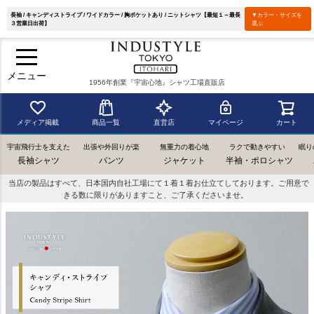
長袖 / キャンディストライプ / ワイドカラー / 胸ポケットあり / ニットシャツ【最短１～最長
▼カラー・サイズを
３営業日出荷】
選ぶ
メニュー
1956年創業『宇宙心地』シャツ工場直販店
メディア掲載
商品一覧
直営店
マイページ
カート
宇宙飛行士を支えた
出張や外回りが楽
無重力の着心地
ラクで動きやすい
眠り
長袖シャツ
パンツ
ジャケット
半袖・ポロシャツ
当店の製品はすべて、日本国内自社工場にて１着１着お仕立てしております。ご用意で
きる数に限りがありますこと、ご了承くださいませ。