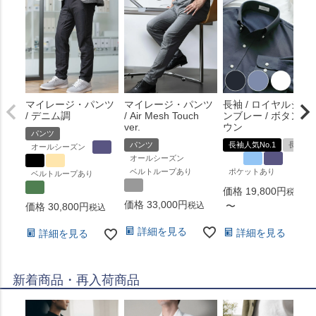
マイレージ・パンツ
マイレージ・パンツ
長袖 / ロイヤルシャ
/ デニム調
/ Air Mesh Touch
ンブレー / ボタンダ
ver.
ウン
パンツ
パンツ
長袖人気No.1
長袖
オールシーズン
オールシーズン
ベルトループあり
ポケットあり
ベルトループあり
価格
19,800
税込
価格
33,000
税込
〜
価格
30,800
税込
詳細を見る
詳細を見る
詳細を見る
新着商品・再入荷商品