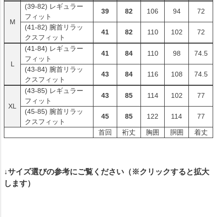
(39-82)
レギュラー
39
82
106
94
72
フィット
M
(41-82)
腕首リラッ
41
82
110
102
72
クスフィット
(41-84)
レギュラー
41
84
110
98
74.5
フィット
L
(43-84)
腕首リラッ
43
84
116
108
74.5
クスフィット
(43-85)
レギュラー
43
85
114
102
77
フィット
XL
(45-85)
腕首リラッ
45
85
122
114
77
クスフィット
首回
裄丈
胸囲
胴囲
着丈
↓サイズ選びの参考にご覧ください（※クリックすると拡大
します）