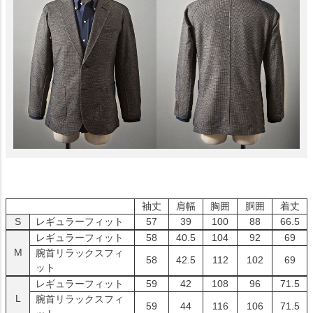
袖丈
肩幅
胸囲
胴囲
着丈
S
レギュラーフィット
57
39
100
88
66.5
レギュラーフィット
58
40.5
104
92
69
M
腕首リラックスフィ
58
42.5
112
102
69
ット
レギュラーフィット
59
42
108
96
71.5
L
腕首リラックスフィ
59
44
116
106
71.5