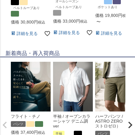
オールシーズン
ベルトループあり
ポケットあり
ベルトループあり
価格
19,800
税込
価格
33,000
税込
〜
価格
30,800
税込
詳細を見る
詳細を見る
詳細を見る
新着商品・再入荷商品
フライト・チノ
半袖 / オープンカラ
ハーフパンツ /
ーシャツ デニム調
ASTRO ZERO （ア
パンツ
ver
ストロゼロ）
価格
37,400
税込
半袖
パンツ