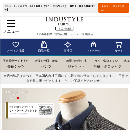
ジャケット / ミルドウール / 千鳥格子（ブラック×ホワイト）【最短１～最長３営業日出
▼カラー・サイズを選
荷】
ぶ
メニュー
1956年創業『宇宙心地』シャツ工場直販店
メディア掲載
商品一覧
直営店
マイページ
カート
宇宙飛行士を支えた
出張や外回りが楽
無重力の着心地
ラクで動きやすい
眠り
長袖シャツ
パンツ
ジャケット
半袖・ポロシャツ
当店の製品はすべて、日本国内自社工場にて１着１着お仕立てしております。ご用意で
きる数に限りがありますこと、ご了承くださいませ。