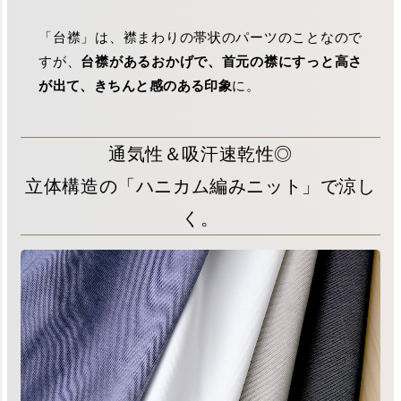
「台襟」は、襟まわりの帯状のパーツのことなので
すが、
台襟があるおかげで、首元の襟にすっと高さ
が出て、きちんと感のある印象
に。
通気性＆吸汗速乾性◎
立体構造の「ハニカム編みニット」で涼し
く。