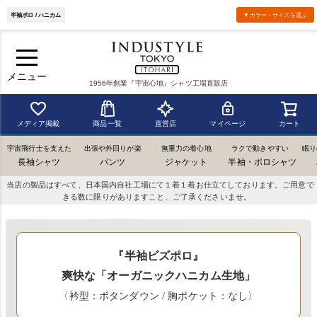
半袖ポロ / ハニカム
▼カラー・サイズを選ぶ
メニュー
1956年創業『宇宙心地』シャツ工場直販店
メディア掲載
商品一覧
直営店
マイページ
カート
宇宙飛行士を支えた
出張や外回りが楽
無重力の着心地
ラクで動きやすい
眠り
長袖シャツ
パンツ
ジャケット
半袖・ポロシャツ
当店の製品はすべて、日本国内自社工場にて１着１着お仕立てしております。ご用意で
きる数に限りがありますこと、ご了承くださいませ。
『半袖ビズポロ』
爽快な「オーガニックハニカム生地」
〈衿型：ボタンダウン / 胸ポケット：なし〉