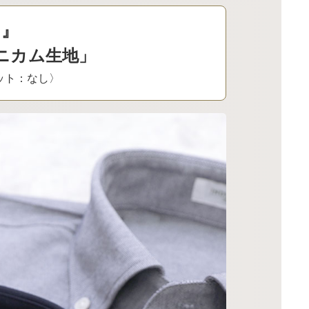
ロ』
ニカム生地」
ケット：なし〉