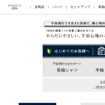
｜
全商品
｜
パンツ
｜
セットアップ
｜
長袖
宇宙飛行士をサポート
長袖シャツ
半袖
当
ご用意