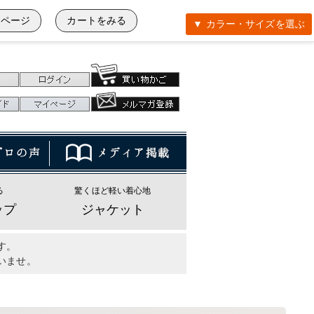
イページ
カートをみる
▼ カラー・サイズを選ぶ
る
驚くほど軽い着心地
ップ
ジャケット
す。
いませ。