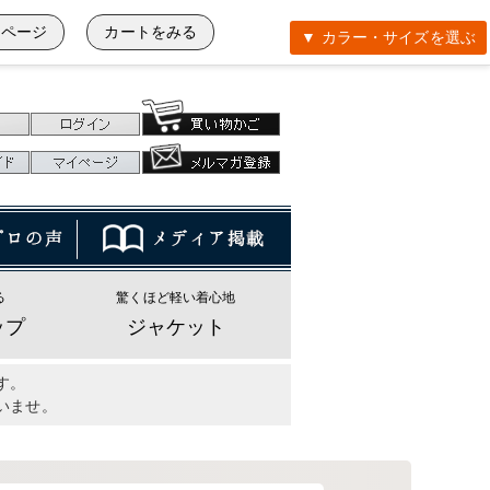
イページ
カートをみる
▼ カラー・サイズを選ぶ
る
驚くほど軽い着心地
ップ
ジャケット
す。
いませ。