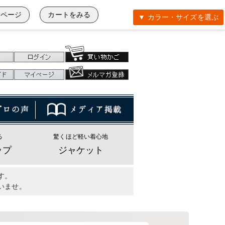
イページ
カートをみる
▼ カラー・サイズを選ぶ
る
驚くほど軽い着心地
ップ
ジャケット
す。
いませ。