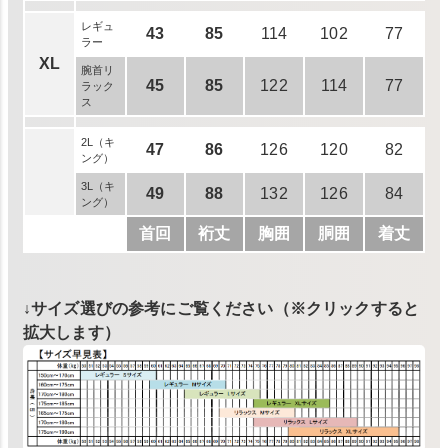
レギュ
43
85
114
102
77
ラー
XL
腕首リ
45
85
122
114
77
ラック
ス
2L（キ
47
86
126
120
82
ング）
3L（キ
49
88
132
126
84
ング）
首回
裄丈
胸囲
胴囲
着丈
↓サイズ選びの参考にご覧ください（※クリックすると
拡大します）