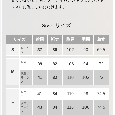
レスにお過ごしいただけます。
Size -サイズ-
サイズ
首回
裄丈
胸囲
胴囲
着丈
レギュ
S
37
80
102
90
69.5
ラー
レギュ
39
82
106
94
72
ラー
M
腕首リ
41
82
110
102
72
ラック
ス
レギュ
41
84
110
98
74.5
ラー
L
腕首リ
43
84
116
108
74.5
ラック
ス