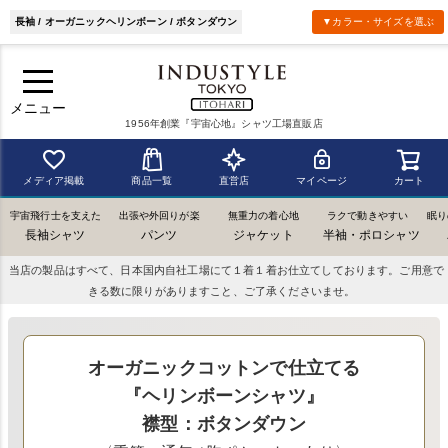
長袖 / オーガニックヘリンボーン / ボタンダウン
▼カラー・サイズを選ぶ
メニュー
1956年創業『宇宙心地』シャツ工場直販店
メディア掲載
商品一覧
直営店
マイページ
カート
宇宙飛行士を支えた
出張や外回りが楽
無重力の着心地
ラクで動きやすい
眠り
長袖シャツ
パンツ
ジャケット
半袖・ポロシャツ
当店の製品はすべて、日本国内自社工場にて１着１着お仕立てしております。ご用意で
きる数に限りがありますこと、ご了承くださいませ。
オーガニックコットンで仕立てる
『ヘリンボーンシャツ』
襟型：ボタンダウン