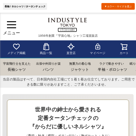
長袖 / ネルシャツ / タータンチェック
▼カラー・サイズを選ぶ
メニュー
1956年創業『宇宙心地』シャツ工場直販店
メディア掲載
商品一覧
直営店
マイページ
カート
宇宙飛行士を支えた
出張や外回りが楽
無重力の着心地
ラクで動きやすい
眠り
長袖シャツ
パンツ
ジャケット
半袖・ポロシャツ
当店の製品はすべて、日本国内自社工場にて１着１着お仕立てしております。ご用意で
きる数に限りがありますこと、ご了承くださいませ。
世界中の紳士から愛される
定番タータンチェックの
『からだに優しいネルシャツ』
〈季節：秋冬 / 襟型：ボタンダウン / 胸ポケット：あり〉