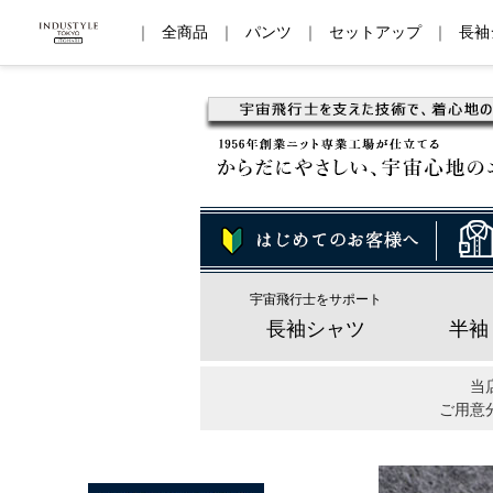
｜
全商品
｜
パンツ
｜
セットアップ
｜
長袖
宇宙飛行士をサポート
長袖シャツ
半袖
当
ご用意