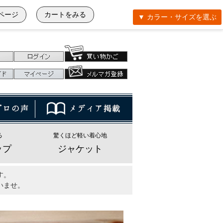
ページ
カートをみる
▼ カラー・サイズを選ぶ
る
驚くほど軽い着心地
ップ
ジャケット
す。
いませ。