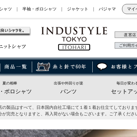
シャツ
｜
半袖・ポロシャツ
｜
ジャケット
｜
パジャマ
マイ
夏の相棒
出張や外回りが楽
毎日が変わ
・ポロシャツ
パンツ
セットア
店の製品はすべて、日本国内自社工場にて１着１着お仕立てしておりま
分が完売となりますと、再入荷がない場合もございます。ご了承くださ