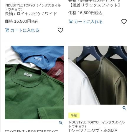
長袖 / 細番手鹿の子 / ワイド
【腕首リラックスフィット】
INDUSTYLE TOKYO（インダスタイル
トウキョウ）
価格
16,500
税込
長袖 / ロイヤルピケ / ワイド
価格
16,500
カートに入れる
税込
カートに入れる
半袖
INDUSTYLE TOKYO（インダスタイル
トウキョウ）
Tシャツ / エジプト綿GIZA
TOKYO KNIT × INDSUTYLE TOKYO