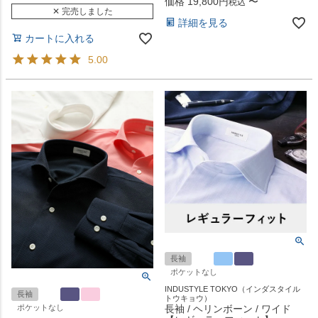
価格
19,800
〜
税込
✕ 完売しました
詳細を見る
カートに入れる
5.00
長袖
ポケットなし
INDUSTYLE TOKYO（インダスタイル
長袖
トウキョウ）
ポケットなし
長袖 / ヘリンボーン / ワイド