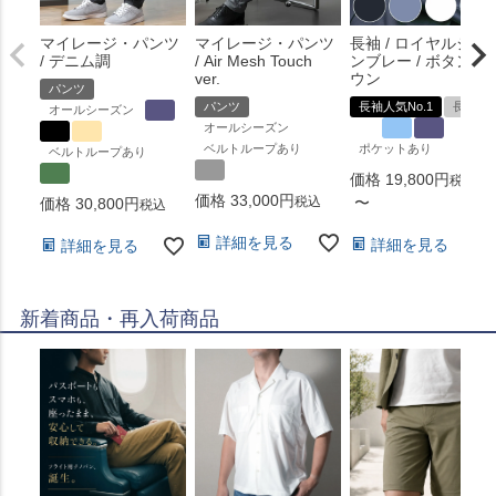
マイレージ・パンツ
マイレージ・パンツ
長袖 / ロイヤルシャ
/ デニム調
/ Air Mesh Touch
ンブレー / ボタンダ
ver.
ウン
パンツ
パンツ
長袖人気No.1
長袖
オールシーズン
オールシーズン
ベルトループあり
ポケットあり
ベルトループあり
価格
19,800
税込
価格
33,000
税込
〜
価格
30,800
税込
詳細を見る
詳細を見る
詳細を見る
新着商品・再入荷商品