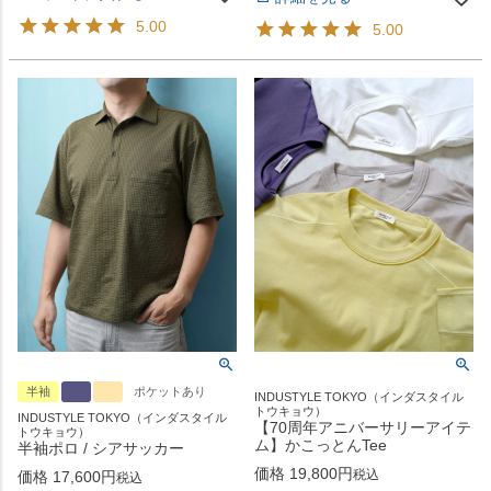
5.00
5.00
半袖
ポケットあり
INDUSTYLE TOKYO（インダスタイル
トウキョウ）
INDUSTYLE TOKYO（インダスタイル
【70周年アニバーサリーアイテ
トウキョウ）
ム】かこっとんTee
半袖ポロ / シアサッカー
価格
19,800
税込
価格
17,600
税込