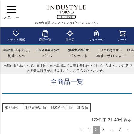
メニュー
1956年創業 ノンストレスなビジネスウェアを。
メディア掲載
商品一覧
直営店
マイページ
カート
宇宙飛行士を支えた
出張や外回りが楽
無重力の着心地
ラクで動きやすい
眠り
長袖シャツ
パンツ
ジャケット
半袖・ポロシャツ
当店の製品はすべて、日本国内自社工場にて１着１着お仕立てしております。ご用意で
きる数に限りがありますこと、ご了承くださいませ。
全商品一覧
並び替え
価格が安い順
価格が高い順
新着順
123
件中
21
-
40
件表示
1
2
3
…
7