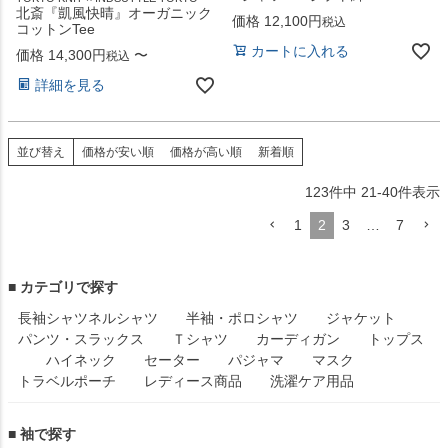
北斎『凱風快晴』オーガニック
価格
12,100
税込
コットンTee
カートに入れる
価格
14,300
〜
税込
詳細を見る
並び替え
価格が安い順
価格が高い順
新着順
123
件中
21
-
40
件表示
1
2
3
…
7
■ カテゴリで探す
長袖シャツ
ネルシャツ
半袖・ポロシャツ
ジャケット
パンツ・スラックス
Ｔシャツ
カーディガン
トップス
ハイネック
セーター
パジャマ
マスク
トラベルポーチ
レディース商品
洗濯ケア用品
■ 袖で探す