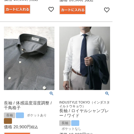
長袖 / 体感温度湿度調整 /
INDUSTYLE TOKYO（インダスタ
イルトウキョウ）
千鳥格子
長袖 / ロイヤルシャンブレ
ー / ワイド
長袖
ポケットあり
長袖
価格
20,900
税込
ポケットなし