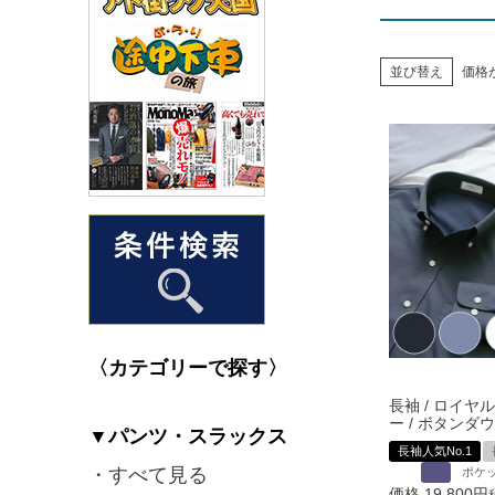
並び替え
価格
〈カテゴリーで探す〉
長袖 / ロイヤ
ー / ボタンダ
▼パンツ・スラックス
長袖人気No.1
・すべて見る
ポケ
価格
19,800