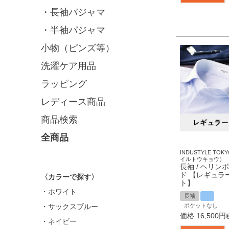
・長袖パジャマ
・半袖パジャマ
小物（ピンズ等）
洗濯ケア用品
ラッピング
レディース商品
商品検索
全商品
INDUSTYLE T
イルトウキョウ）
長袖 / ヘリンボ
ド 【レギュラ
〈カラーで探す〉
ト】
・ホワイト
長袖
・サックスブルー
ポケットなし
価格
16,500
・ネイビー