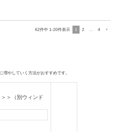
62
件中
1
-
20
件表示
1
2
…
4
々に増やしていく方法がおすすめです。
ら＞＞（別ウィンド