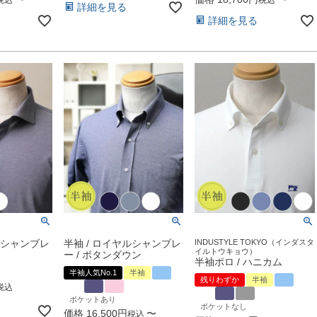
詳細を見る
詳細を見る
ルシャンブレ
半袖 / ロイヤルシャンブレ
INDUSTYLE TOKYO（インダスタ
イルトウキョウ）
ー / ボタンダウン
半袖ポロ / ハニカム
半袖人気No.1
半袖
残りわずか
半袖
税込
ポケットあり
ポケットなし
価格
16,500
〜
税込