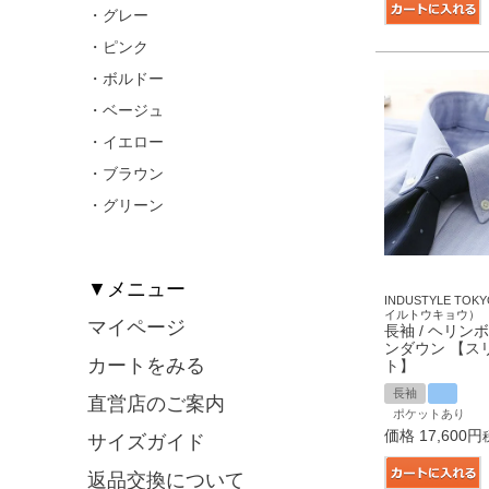
・グレー
・ピンク
・ボルドー
・ベージュ
・イエロー
・ブラウン
・グリーン
▼メニュー
INDUSTYLE T
イルトウキョウ）
マイページ
長袖 / ヘリンボ
ンダウン 【ス
カートをみる
ト】
長袖
直営店のご案内
ポケットあり
価格
17,600
サイズガイド
返品交換について