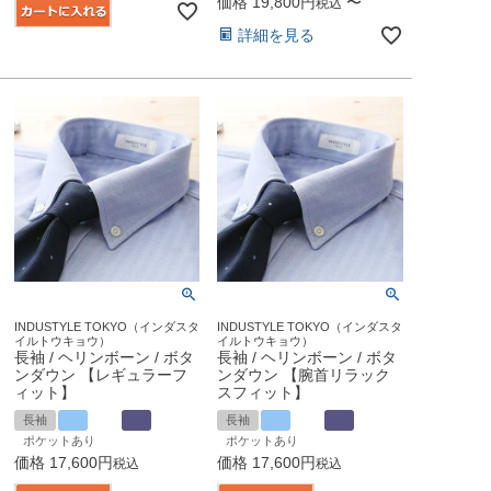
価格
19,800
〜
税込
詳細を見る
INDUSTYLE TOKYO（インダスタ
INDUSTYLE TOKYO（インダスタ
イルトウキョウ）
イルトウキョウ）
長袖 / ヘリンボーン / ボタ
長袖 / ヘリンボーン / ボタ
ンダウン 【レギュラーフ
ンダウン 【腕首リラック
ィット】
スフィット】
長袖
長袖
ポケットあり
ポケットあり
価格
17,600
価格
17,600
税込
税込