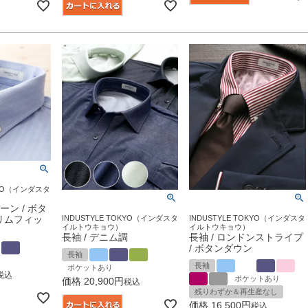
OKYO（インダスタ
ーン / ボタ
リムフィッ
INDUSTYLE TOKYO（インダスタ
INDUSTYLE TOKYO（インダスタ
イルトウキョウ）
イルトウキョウ）
長袖 / デニム調
長袖 / ロンドンストライプ
/ ボタンダウン
長袖
長袖
ポケットあり
税込
ポケットあり
価格
20,900
税込
残りわずか＆再生産なし
価格
16,500
税込