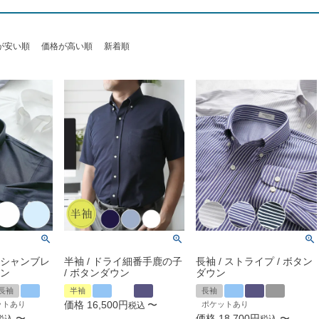
が安い順
価格が高い順
新着順
ルシャンブレ
半袖 / ドライ細番手鹿の子
長袖 / ストライプ / ボタン
ウン
/ ボタンダウン
ダウン
長袖
半袖
長袖
価格
16,500
〜
ットあり
ポケットあり
税込
〜
価格
18,700
〜
税込
税込