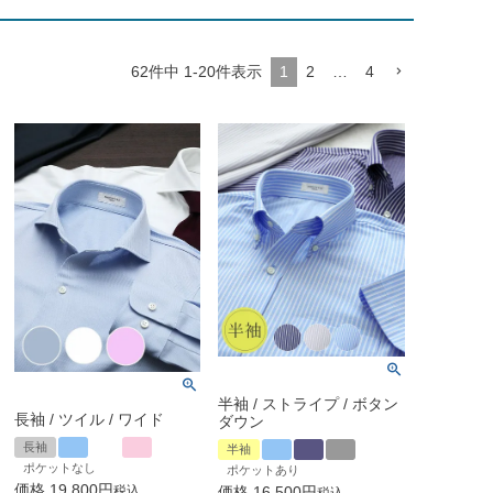
62
件中
1
-
20
件表示
1
2
…
4
半袖 / ストライプ / ボタン
長袖 / ツイル / ワイド
ダウン
長袖
半袖
ポケットなし
ポケットあり
価格
19,800
税込
価格
16,500
税込