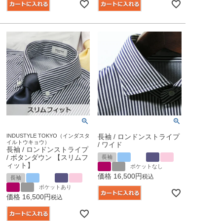
INDUSTYLE TOKYO（インダスタ
長袖 / ロンドンストライプ
イルトウキョウ）
/ ワイド
長袖 / ロンドンストライプ
/ ボタンダウン 【スリムフ
長袖
ィット】
ポケットなし
価格
16,500
税込
長袖
ポケットあり
価格
16,500
税込