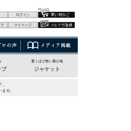
る
驚くほど軽い着心地
ップ
ジャケット
す。
いませ。