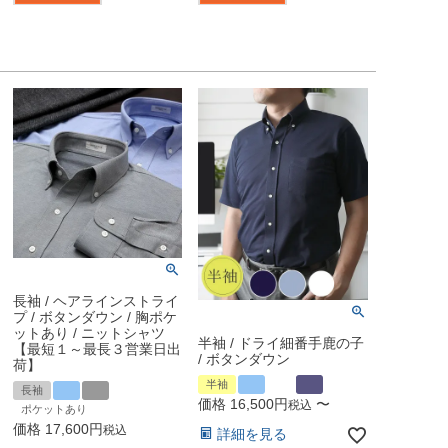
長袖 / ヘアラインストライ
プ / ボタンダウン / 胸ポケ
ットあり / ニットシャツ
半袖 / ドライ細番手鹿の子
【最短１～最長３営業日出
/ ボタンダウン
荷】
半袖
長袖
価格
16,500
〜
税込
ポケットあり
価格
17,600
税込
詳細を見る