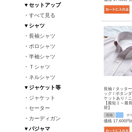
▼セットアップ
・すべて見る
▼シャツ
・長袖シャツ
・ポロシャツ
・半袖シャツ
・Ｔシャツ
・ネルシャツ
▼ジャケット等
長袖 / タッタ
ック / ボタンダ
・ジャケット
ケットあり / 
【最短１～最
荷】
・セーター
長袖
ポ
・カーディガン
価格
17,600
▼パジャマ