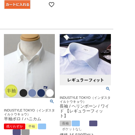
INDUSTYLE TOKYO（インダスタ
イルトウキョウ）
長袖 / ヘリンボーン / ワイ
ド 【レギュラーフィッ
INDUSTYLE TOKYO（インダスタ
イルトウキョウ）
ト】
半袖ポロ / ハニカム
長袖
残りわずか
半袖
ポケットなし
価格
16,500