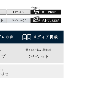
る
驚くほど軽い着心地
ップ
ジャケット
す。
いませ。