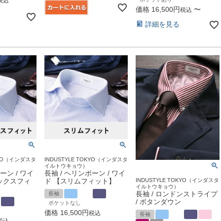
税込
価格
16,500
〜
税込
詳細を見る
OKYO（インダスタ
INDUSTYLE TOKYO（インダスタ
イルトウキョウ）
ーン / ワイ
長袖 / ヘリンボーン / ワイ
ックスフィ
ド 【スリムフィット】
INDUSTYLE TOKYO（インダスタ
イルトウキョウ）
長袖 / ロンドンストライプ
長袖
/ ボタンダウン
ポケットなし
価格
16,500
税込
長袖
税込