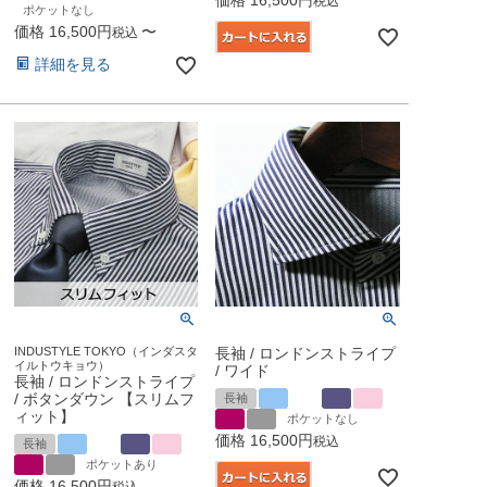
税込
ポケットなし
価格
16,500
〜
税込
詳細を見る
INDUSTYLE TOKYO（インダスタ
長袖 / ロンドンストライプ
イルトウキョウ）
/ ワイド
長袖 / ロンドンストライプ
/ ボタンダウン 【スリムフ
長袖
ィット】
ポケットなし
価格
16,500
税込
長袖
ポケットあり
価格
16,500
税込