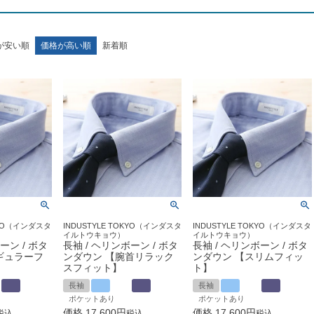
が安い順
価格が高い順
新着順
OKYO（インダスタ
INDUSTYLE TOKYO（インダスタ
INDUSTYLE TOKYO（インダスタ
イルトウキョウ）
イルトウキョウ）
ーン / ボタ
長袖 / ヘリンボーン / ボタ
長袖 / ヘリンボーン / ボタ
ギュラーフ
ンダウン 【腕首リラック
ンダウン 【スリムフィッ
スフィット】
ト】
長袖
長袖
ポケットあり
ポケットあり
価格
17,600
価格
17,600
税込
税込
税込