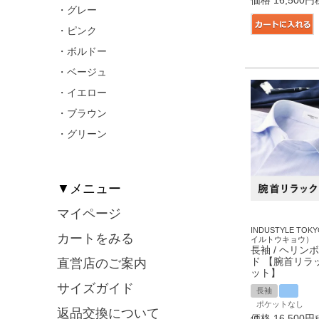
価格
16,500
・グレー
・ピンク
・ボルドー
・ベージュ
・イエロー
・ブラウン
・グリーン
▼メニュー
マイページ
INDUSTYLE T
カートをみる
イルトウキョウ）
長袖 / ヘリンボ
ド 【腕首リラ
直営店のご案内
ット】
サイズガイド
長袖
ポケットなし
返品交換について
価格
16,500