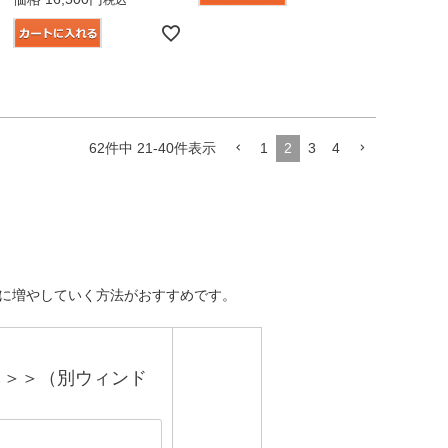
62
件中
21
-
40
件表示
1
2
3
4
々に増やしていく方法がおすすめです。
ら＞＞（別ウィンド