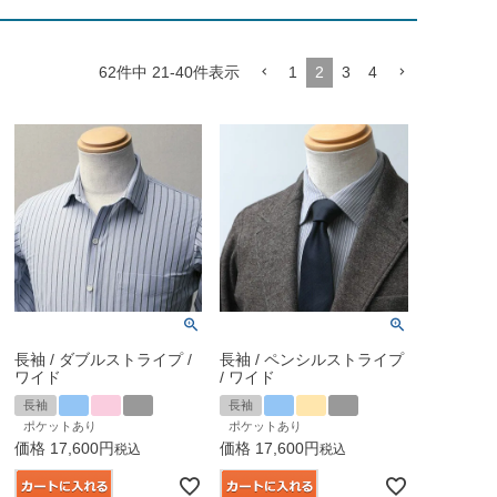
62
件中
21
-
40
件表示
1
2
3
4
長袖 / ダブルストライプ /
長袖 / ペンシルストライプ
ワイド
/ ワイド
長袖
長袖
ポケットあり
ポケットあり
価格
17,600
価格
17,600
税込
税込