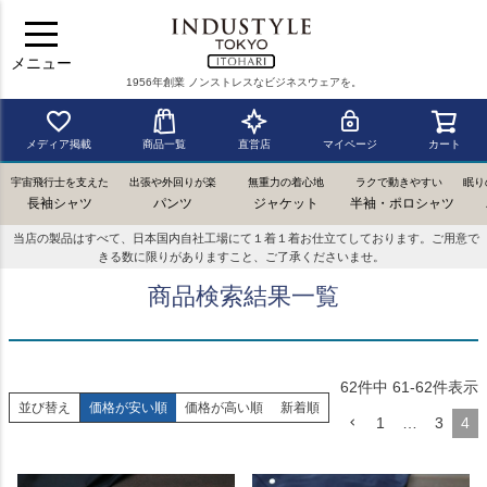
メニュー
1956年創業 ノンストレスなビジネスウェアを。
メディア掲載
商品一覧
直営店
マイページ
カート
宇宙飛行士を支えた
出張や外回りが楽
無重力の着心地
ラクで動きやすい
眠り
長袖シャツ
パンツ
ジャケット
半袖・ポロシャツ
当店の製品はすべて、日本国内自社工場にて１着１着お仕立てしております。ご用意で
きる数に限りがありますこと、ご了承くださいませ。
商品検索結果一覧
62
件中
61
-
62
件表示
並び替え
価格が安い順
価格が高い順
新着順
1
…
3
4