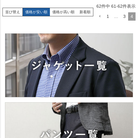
62
件中
61
-
62
件表示
並び替え
価格が安い順
価格が高い順
新着順
1
…
3
4