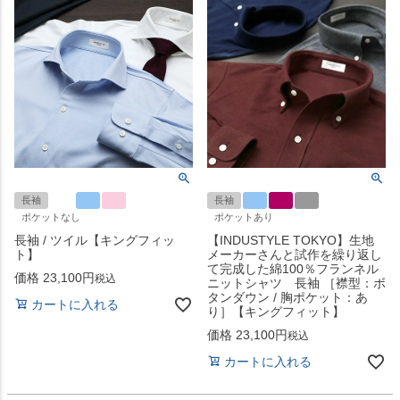
長袖
長袖
ポケットなし
ポケットあり
長袖 / ツイル【キングフィッ
【INDUSTYLE TOKYO】生地
ト】
メーカーさんと試作を繰り返し
て完成した綿100％フランネル
価格
23,100
税込
ニットシャツ 長袖 ［襟型：ボ
タンダウン / 胸ポケット：あ
カートに入れる
り］【キングフィット】
価格
23,100
税込
カートに入れる