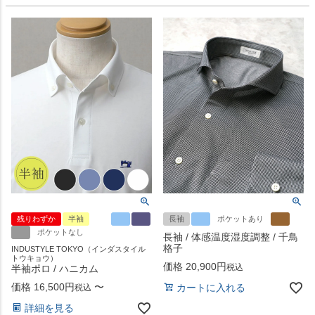
残りわずか
半袖
長袖
ポケットあり
ポケットなし
長袖 / 体感温度湿度調整 / 千鳥
格子
INDUSTYLE TOKYO（インダスタイル
トウキョウ）
価格
20,900
税込
半袖ポロ / ハニカム
価格
16,500
〜
カートに入れる
税込
詳細を見る