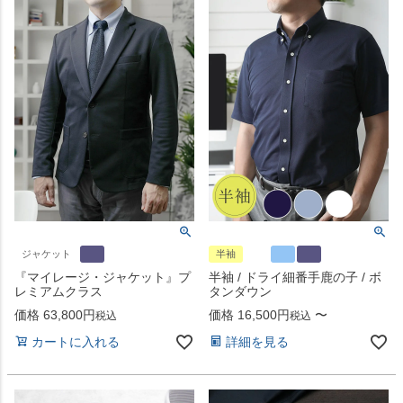
ジャケット
半袖
『マイレージ・ジャケット』プ
半袖 / ドライ細番手鹿の子 / ボ
レミアムクラス
タンダウン
価格
63,800
価格
16,500
〜
税込
税込
カートに入れる
詳細を見る