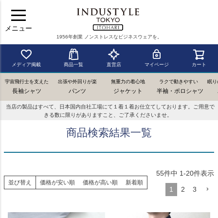
メニュー
1956年創業 ノンストレスなビジネスウェアを。
メディア掲載
商品一覧
直営店
マイページ
カート
宇宙飛行士を支えた
出張や外回りが楽
無重力の着心地
ラクで動きやすい
眠り
長袖シャツ
パンツ
ジャケット
半袖・ポロシャツ
当店の製品はすべて、日本国内自社工場にて１着１着お仕立てしております。ご用意で
きる数に限りがありますこと、ご了承くださいませ。
商品検索結果一覧
55
件中
1
-
20
件表示
並び替え
価格が安い順
価格が高い順
新着順
1
2
3