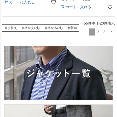
カートに入れる
カートに入れる
55
件中
1
-
20
件表示
並び替え
価格が安い順
価格が高い順
新着順
1
2
3