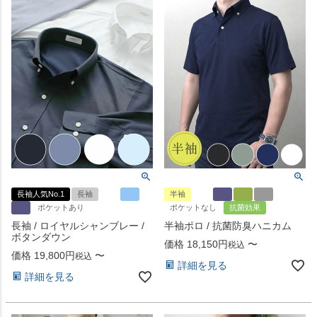
長袖人気No.1
長袖
半袖
ポケットあり
ポケットなし
抗菌効果
長袖 / ロイヤルシャンブレー /
半袖ポロ / 抗菌防臭ハニカム
ボタンダウン
価格
18,150
〜
税込
価格
19,800
〜
税込
詳細を見る
詳細を見る