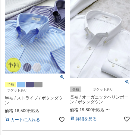
半袖
長袖
ポケットあり
ポケットあり
長袖 / オーガニックヘリンボー
半袖 / ストライプ / ボタンダウ
ン / ボタンダウン
ン
価格
19,800
〜
税込
価格
16,500
税込
詳細を見る
カートに入れる