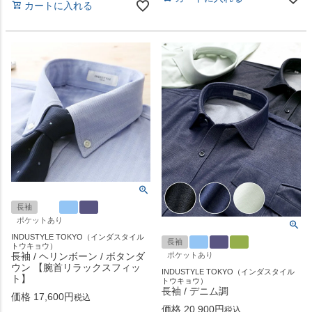
カートに入れる
長袖
ポケットあり
INDUSTYLE TOKYO（インダスタイル
長袖
トウキョウ）
長袖 / ヘリンボーン / ボタンダ
ポケットあり
ウン 【腕首リラックスフィッ
INDUSTYLE TOKYO（インダスタイル
ト】
トウキョウ）
長袖 / デニム調
価格
17,600
税込
価格
20,900
税込