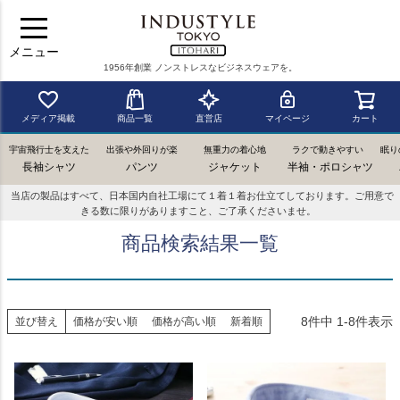
メニュー
1956年創業 ノンストレスなビジネスウェアを。
メディア掲載
商品一覧
直営店
マイページ
カート
宇宙飛行士を支えた
出張や外回りが楽
無重力の着心地
ラクで動きやすい
眠り
長袖シャツ
パンツ
ジャケット
半袖・ポロシャツ
当店の製品はすべて、日本国内自社工場にて１着１着お仕立てしております。ご用意で
きる数に限りがありますこと、ご了承くださいませ。
商品検索結果一覧
8
件中
1
-
8
件表示
並び替え
価格が安い順
価格が高い順
新着順