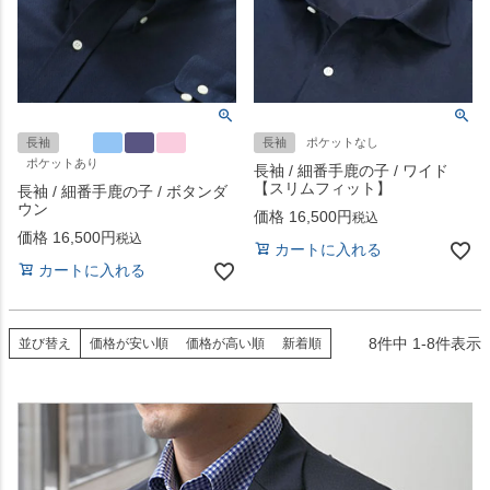
長袖
長袖
ポケットなし
ポケットあり
長袖 / 細番手鹿の子 / ワイド
【スリムフィット】
長袖 / 細番手鹿の子 / ボタンダ
ウン
価格
16,500
税込
価格
16,500
税込
カートに入れる
カートに入れる
8
件中
1
-
8
件表示
並び替え
価格が安い順
価格が高い順
新着順