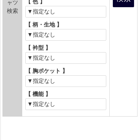
【 色 】
ャツ
検索
【 柄・生地 】
【 衿型 】
【 胸ポケット 】
【 機能 】