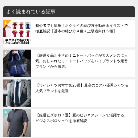
よく読まれている記事
初心者でも簡単！ネクタイの結び方を動画＆イラストで
徹底解説【基本の結び方４種＋上級者向け５種】
【厳選６品】小さめミニトートバッグが大人メンズに人
気。おしゃれなミニトートバッグをハイブランドや定番
ブランドから厳選。
【ワイシャツおすすめ25選】最高のコスパ優秀シャツ＆
人気ブランドを厳選
【厳選ビズポロ７選】夏のビジネスシーンで活躍する、
ビジネスポロシャツを徹底解説