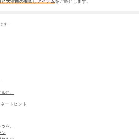
術と大活躍の着回しアイテム
をご紹介します。
ます –
。
イルに。
ィネートヒント
ャツ
を。
ウン