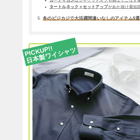
カーディガン
はジャケットオフも難なくこなす
タートルネック＋セットアップ
があか抜け最短
冬のビジカジで大活躍間違いなしのアイテム5選
PICKUP!!
日本製ワイシャツ