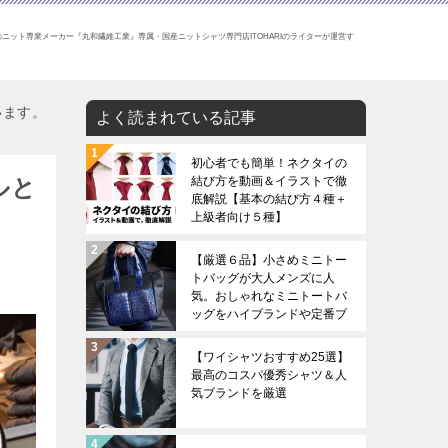
ニット専業メーカー『丸和繊維工業』専属・国産ニットシャツ専門店ITOHARIのライターが運営す
います。
よく読まれている記事
初心者でも簡単！ネクタイの
ルと
結び方を動画＆イラストで徹
底解説【基本の結び方４種＋
上級者向け５種】
【厳選６品】小さめミニトー
トバッグが大人メンズに人
気。おしゃれなミニトートバ
ッグをハイブランドや定番ブ
ランドから厳選。
【ワイシャツおすすめ25選】
最高のコスパ優秀シャツ＆人
気ブランドを厳選