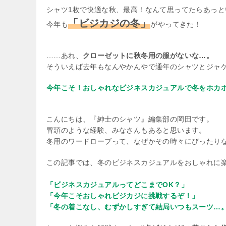
シャツ1枚で快適な秋、最高！なんて思ってたらあっと
「ビジカジの冬」
今年も
がやってきた！
……あれ、
クローゼットに秋冬用の服がないな…。
そういえば去年もなんやかんやで通年のシャツとジャ
今年こそ！おしゃれなビジネスカジュアルで冬をホカ
こんにちは、『紳士のシャツ』編集部の岡田です。
冒頭のような経験、みなさんもあると思います。
冬用のワードローブって、なぜかその時々にぴったり
この記事では、冬のビジネスカジュアルをおしゃれに
「ビジネスカジュアルってどこまでOK？」
「今年こそおしゃれビジカジに挑戦するぞ！」
「冬の着こなし、むずかしすぎて結局いつもスーツ…