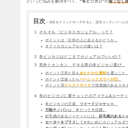
といった悩みを解消すべく、
“冬ビジカジ”
の
着こなし
目次
– 項目をクリック/タッチすると、該当コンテンツへとび
そもそも「ビジネスカジュアル」って？
ポイントは「社外の人に会えるかどうか」
オフィスカジュアルとの違いは？
冬ビジカジはどこまでカジュアルでいいの？
意外とカンタン。デキる男の冬ビジカジ選び。
ポイント①見た目も
あたたかな素材
を選ぶこと
ポイント②迷ったら
ベーシックカラーが◎
。
ポイント③
ジャストサイズ
で清潔感のあるスタ
冬のビジカジに要チェックのアイテム&コーデ
冬ビジカジの王道、
ツイードジャケット
。
万能チノパン
は、冬だって大活躍。
起毛感のあるジャケットには、
起毛感のあるシ
セーターをプラス
してきれいめにカジュアルダ