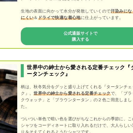
生地の表面に向かって水分が発散していくので
汗染みにな
にくい
＆
ドライで快適な着心地
に仕上がっています。
公式通販サイトで
購入する
世界中の紳士から愛される定番チェック『
ータンチェック』
柄は、秋冬気分をグッと盛り上げてくれる『タータンチェ
ク』。
世界中の紳士から愛される定番チェック
で、「ブラ
クウォッチ」と「ブラウンタータン」の２色ご用意しまし
た。
ついつい単色で暗い色を選びがちなこれからの季節に、こ
シャツをコーディネートに取り入れるだけで、大人らしい
りをそえてくれるようなシャツです。