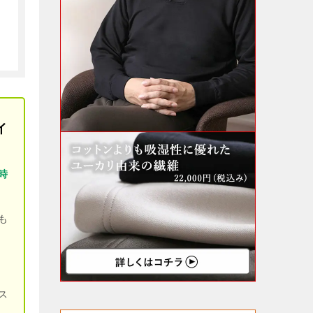
イ
時
も
ス