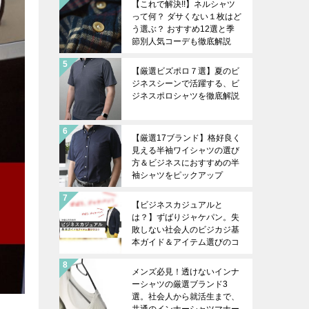
【これで解決!!】ネルシャツ
って何？ ダサくない１枚はど
う選ぶ？ おすすめ12選と季
節別人気コーデも徹底解説
【厳選ビズポロ７選】夏のビ
ジネスシーンで活躍する、ビ
ジネスポロシャツを徹底解説
【厳選17ブランド】格好良く
見える半袖ワイシャツの選び
方＆ビジネスにおすすめの半
袖シャツをピックアップ
【ビジネスカジュアルと
は？】ずばりジャケパン。失
敗しない社会人のビジカジ基
本ガイド＆アイテム選びのコ
ツを徹底解説
メンズ必見！透けないインナ
ーシャツの厳選ブランド3
選。社会人から就活生まで、
共通のインナーシャツマナー