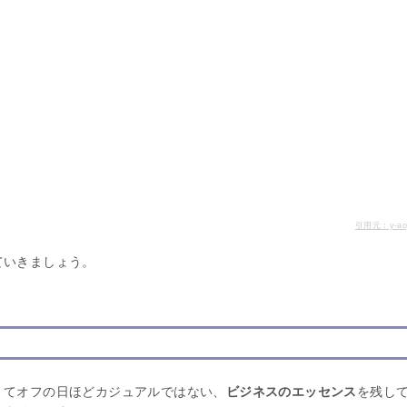
引用元：y-aoy
ていきましょう。
くてオフの日ほどカジュアルではない、
ビジネスのエッセンス
を残し