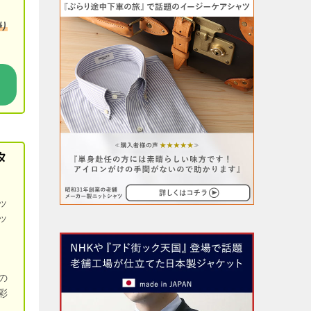
り
タ
ッ
ッ
の
彩