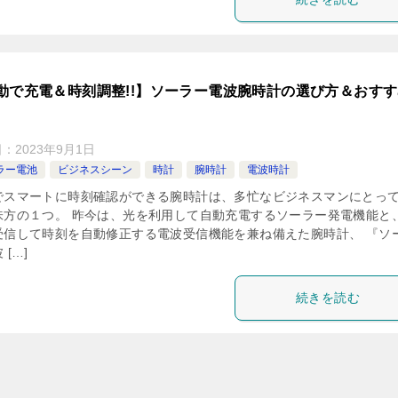
動で充電＆時刻調整!!】ソーラー電波腕時計の選び方＆おす
日：
2023年9月1日
ラー電池
ビジネスシーン
時計
腕時計
電波時計
でスマートに時刻確認ができる腕時計は、多忙なビジネスマンにとっ
味方の１つ。 昨今は、光を利用して自動充電するソーラー発電機能と
受信して時刻を自動修正する電波受信機能を兼ね備えた腕時計、 『ソ
 […]
続きを読む