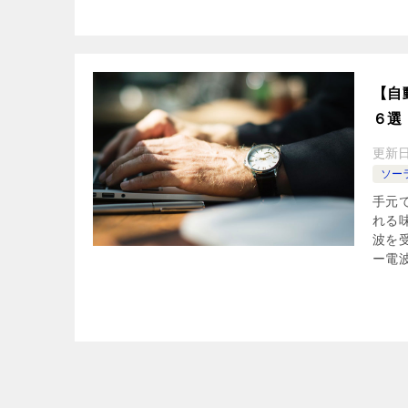
【自
６選
更新
ソー
手元
れる
波を
ー電波