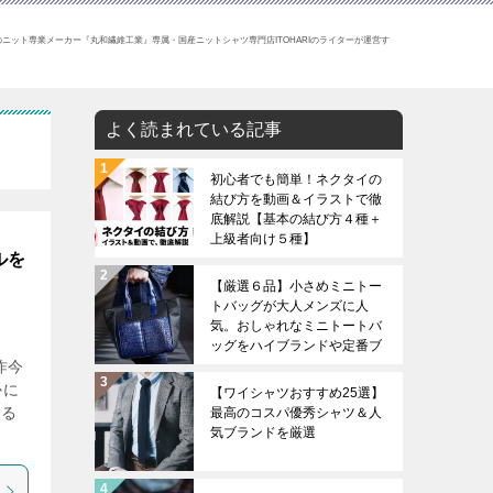
ニット専業メーカー『丸和繊維工業』専属・国産ニットシャツ専門店ITOHARIのライターが運営す
よく読まれている記事
初心者でも簡単！ネクタイの
結び方を動画＆イラストで徹
底解説【基本の結び方４種＋
上級者向け５種】
ルを
【厳選６品】小さめミニトー
トバッグが大人メンズに人
気。おしゃれなミニトートバ
ッグをハイブランドや定番ブ
昨今
ランドから厳選。
かに
【ワイシャツおすすめ25選】
知る
最高のコスパ優秀シャツ＆人
気ブランドを厳選