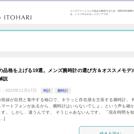
メンズファッションの悩みを解決するため、昭和31年創業の
る、シャツ中心のモノメディアです。
の品格を上げる19選。メンズ腕時計の選び方＆オススメモデ
解説
日：
2023年11月17日
時計
腕時計
の視線が自然と集中する袖口で、キラッと存在感を主張する腕時計。 
スマートフォンがあるから、腕時計はいらないでしょ」という声も確
ます。 しかし、違うんです。 そうじゃあないんです。 「現在時間を
…]
続きを読む