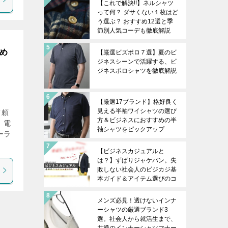
【これで解決!!】ネルシャツ
って何？ ダサくない１枚はど
う選ぶ？ おすすめ12選と季
節別人気コーデも徹底解説
すめ
【厳選ビズポロ７選】夏のビ
ジネスシーンで活躍する、ビ
ジネスポロシャツを徹底解説
【厳選17ブランド】格好良く
見える半袖ワイシャツの選び
て頼
方＆ビジネスにおすすめの半
、電
袖シャツをピックアップ
ーラ
【ビジネスカジュアルと
は？】ずばりジャケパン。失
敗しない社会人のビジカジ基
本ガイド＆アイテム選びのコ
ツを徹底解説
メンズ必見！透けないインナ
ーシャツの厳選ブランド3
選。社会人から就活生まで、
共通のインナーシャツマナー