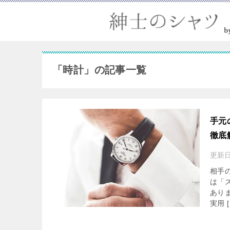
「時計」の記事一覧
手元
徹底
更新
相手
は「
あり
実用 [