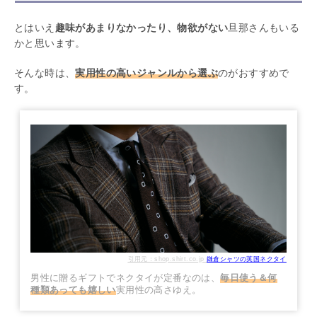
とはいえ
趣味があまりなかったり、物欲がない
旦那さんもいる
かと思います。
そんな時は、
実用性の高いジャンルから選ぶ
のがおすすめで
す。
引用元：shop.shirt.co.jp
鎌倉シャツの英国ネクタイ
男性に贈るギフトでネクタイが定番なのは、
毎日使う＆何
種類あっても嬉しい
実用性の高さゆえ。