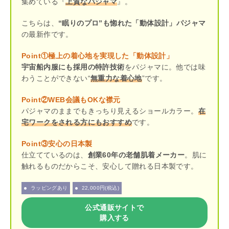
集めている『
上質なパジャマ
』。
こちらは、
“眠りのプロ”も惚れた「動体設計」パジャマ
の最新作です。
Point①極上の着心地を実現した「動体設計」
宇宙船内服にも採用の特許技術
をパジャマに。他では味
わうことができない“
無重力な着心地
”です。
Point②WEB会議もOKな襟元
パジャマのままでもきっちり見えるショールカラー。
在
宅ワークをされる方にもおすすめ
です。
Point③安心の日本製
仕立てているのは、
創業60年の老舗肌着メーカー
。肌に
触れるものだからこそ、安心して贈れる日本製です。
ラッピングあり
22,000円(税込)
公式通販サイトで
購入する