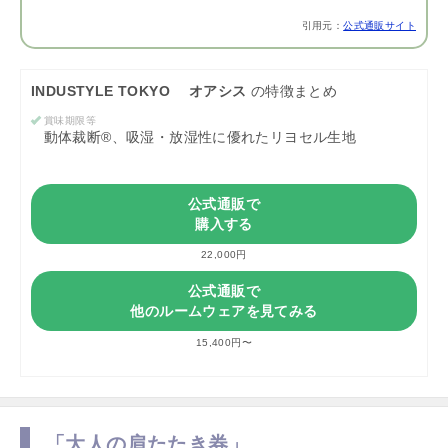
引用元：
公式通販サイト
INDUSTYLE TOKYO オアシス
の特徴まとめ
賞味期限等
動体裁断®︎、吸湿・放湿性に優れたリヨセル生地
公式通販で
購入する
22,000円
公式通販で
他のルームウェアを見てみる
15,400円〜
「大人の肩たたき券」