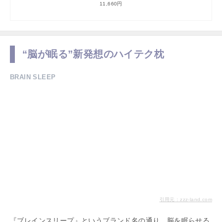
11,660円
“脳が眠る”新発想のハイテク枕
BRAIN SLEEP
引用元：zzz-land.com
『ブレインスリープ』というブランド名の通り、脳を眠らせる