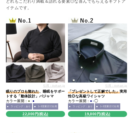
どれもこだわり満載＆語れる要素◎な喜んでもらえるギフトア
イテムです。
引用：itohari.jp
引用：itohari.jp
眠りのプロも惚れた
、睡眠をサポー
「プレゼントして正解でした」
実用
トする「動体設計」パジャマ
性◎な高級ワイシャツ
カラー展開：
●
●
●
カラー展開：
●
●
◯
ラッピング：あり
1~3営業日で出荷
ラッピング：あり
1~3営業日で出荷
22,000円(税込)
19,800円(税込)