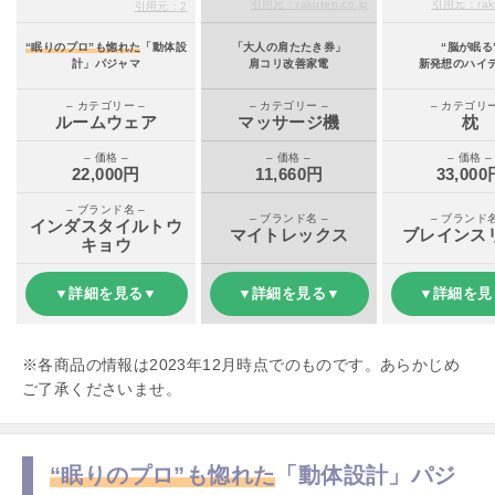
引用元：rakuten.co.jp
引用元：rakut
引用元：2
“眠りのプロ”も惚れた
「動体設
「大人の肩たたき券」
“脳が眠る
計」パジャマ
肩コリ改善家電
新発想のハイ
– カテゴリー –
– カテゴリー –
– カテゴリー
ルームウェア
マッサージ機
枕
– 価格 –
– 価格 –
– 価格 –
22,000円
11,660円
33,000
– ブランド名 –
– ブランド名 –
– ブランド名
インダスタイルトウ
マイトレックス
ブレインス
キョウ
▼詳細を見る▼
▼詳細を見る▼
▼詳細を見
※各商品の情報は2023年12月時点でのものです。あらかじめ
ご了承くださいませ。
“眠りのプロ”も惚れた
「動体設計」パジ