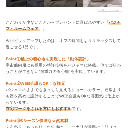
引用元：itohari.jp
こだわりが少ないことからプレゼントに喜ばれやすい『
パジャ
マ・ルームウェア
』。
今回ピックアップしたのは、オフの時間をよりリラックスして
過ごせる1品です。
Point①極上の着心地を実現した「動体設計」
宇宙船内服にも採用の特許技術をパジャマに搭載。他では味わ
うことができない“無重力の着心地”を実現しています。
Point②WEB会議もOK！な襟元
パジャマのままでもきっちり見えるショールカラー。通常より
も襟を高めに設計することでWEB会議もOKな雰囲気に仕上が
っています。
在宅ワークをされる方にもおすすめ
です。
Point③3シーズン快適な天然素材
ふんわり、もっちりした生地は、ユーカリが原料の「リヨセ