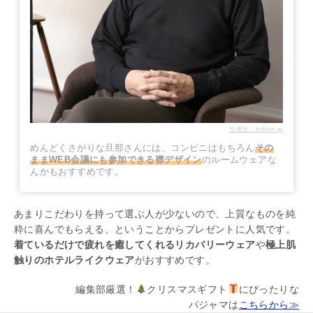
引用元：itohari.jp
めんどくさがりな旦那さんには、コンビニはもちろん
その
ままWEB会議にも参加できる襟デザイン
のルームウェアな
んかもおすすめです。
あまりこだわりを持って選ぶ人が少ないので、上質なものを純
粋に喜んでもらえる、ということからプレゼントに人気です。
着ているだけで疲れを癒してくれるリカバリーウェア
や
極上肌
触りのホテルライクウェア
がおすすめです。
編集部厳選！
クリスマスギフト
にぴったりな
パジャマは
こちらから≫