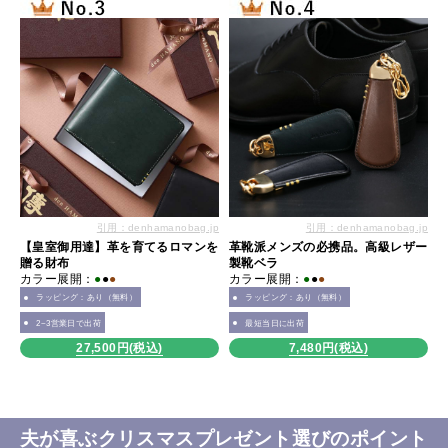
引用：denhamanobag.jp
引用：denhamanobag.jp
【皇室御用達】革を育てるロマンを
革靴派メンズの必携品。高級レザー
贈る財布
製靴ベラ
カラー展開：
●
●
●
カラー展開：
●
●
●
ラッピング：あり（無料）
ラッピング：あり（無料）
2~3営業日で出荷
最短当日に出荷
27,500円(税込)
7,480円(税込)
夫が喜ぶクリスマスプレゼント選びのポイント