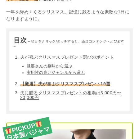
一年を締めくくるクリスマス。記憶に残るような素敵な1日に
なりますように。
目次
– 項目をクリック/タッチすると、該当コンテンツへとびます
–
夫が喜ぶクリスマスプレゼント選びのポイント
旦那さんの趣味から選ぶ
実用性の高いジャンルから選ぶ
【厳選】夫が喜ぶクリスマスプレゼント19選
夫に贈るクリスマスプレゼントの相場は5,000円〜
20,000円
PICKUP
日本製パジャマ