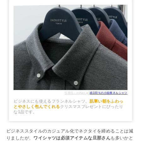
引用元：itohari.jp
綿100％の小紋柄ネルシャツ
ビジネスにも使えるフランネルシャツ。
肌寒い朝をふわっ
とやさしく包んでくれる
クリスマスプレゼントにぴったり
な1品です。
ビジネススタイルのカジュアル化でネクタイを締めることは減
りましたが、
ワイシャツは必須アイテムな旦那さん
も多いかと