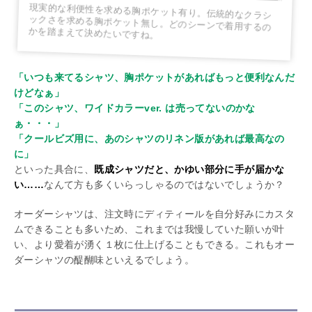
現実的な利便性を求める胸ポケット有り。伝統的なクラシ
ックさを求める胸ポケット無し。どのシーンで着用するの
かを踏まえて決めたいですね。
「いつも来てるシャツ、胸ポケットがあればもっと便利なんだ
けどなぁ」
「このシャツ、ワイドカラーver. は売ってないのかな
ぁ・・・」
「クールビズ用に、あのシャツのリネン版があれば最高なの
に」
といった具合に、
既成シャツだと、かゆい部分に手が届かな
い……
なんて方も多くいらっしゃるのではないでしょうか？
オーダーシャツは、注文時にディティールを自分好みにカスタ
ムできることも多いため、これまでは我慢していた願いが叶
い、より愛着が湧く１枚に仕上げることもできる。これもオー
ダーシャツの醍醐味といえるでしょう。