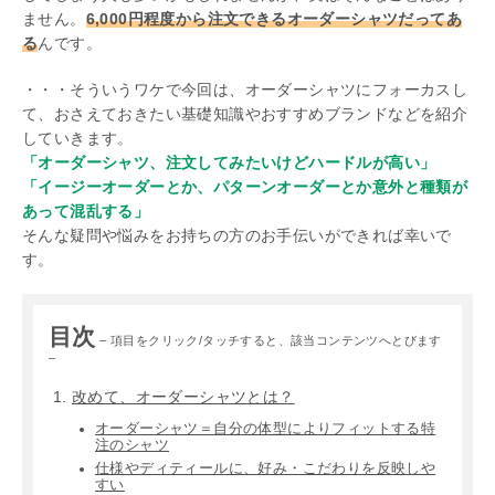
ません。
6,000円程度から注文できるオーダーシャツだってあ
る
んです。
・・・そういうワケで今回は、オーダーシャツにフォーカスし
て、おさえておきたい基礎知識やおすすめブランドなどを紹介
していきます。
「オーダーシャツ、注文してみたいけどハードルが高い」
「イージーオーダーとか、パターンオーダーとか意外と種類が
あって混乱する」
そんな疑問や悩みをお持ちの方のお手伝いができれば幸いで
す。
目次
– 項目をクリック/タッチすると、該当コンテンツへとびます
–
改めて、オーダーシャツとは？
オーダーシャツ＝自分の体型によりフィットする特
注のシャツ
仕様やディティールに、好み・こだわりを反映しや
すい