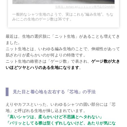
引用元：itohari.jp(ニットシャツ専門店ITOHARI)
一般的なシャツ生地のようで、実はこれも“編み生地”。ちな
みにこの生地のゲージ数は36です。
最近は、生地の選択肢に「ニット生地」があることも増えてき
ました。
ニット生地とは、いわゆる編み生地のことで、伸縮性があって
肌ざわりが柔らかいのが何よりの特徴です。
ニット生地の緻密さは「ゲージ数」で表され、
ゲージ数が大き
いほどツヤとハリのある生地になります
。
見た目と着心地を左右する「芯地」の手法
えりやカフスといった、いわゆるシャツの固い部分には「芯
地」と呼ばれる生地が挿し込まれています。
「高いシャツは、柔らかいけど不思議とヘタれない」
「パリッとしてる襟は型くずれしないけど、あたりが気にな