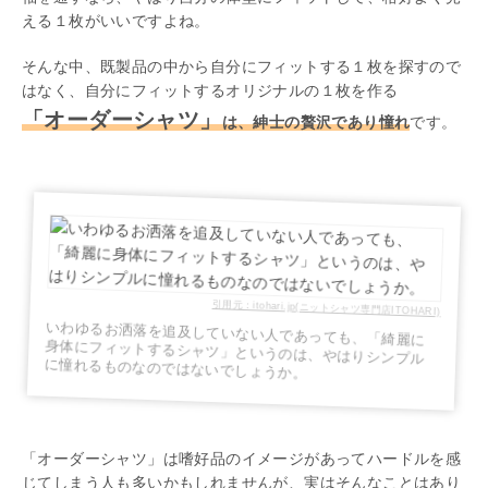
える１枚がいいですよね。
そんな中、既製品の中から自分にフィットする１枚を探すので
はなく、自分にフィットするオリジナルの１枚を作る
「オーダーシャツ」
は、紳士の贅沢であり憧れ
です。
引用元：itohari.jp(ニットシャツ専門店ITOHARI)
いわゆるお洒落を追及していない人であっても、「綺麗に
身体にフィットするシャツ」というのは、やはりシンプル
に憧れるものなのではないでしょうか。
「オーダーシャツ」は嗜好品のイメージがあってハードルを感
じてしまう人も多いかもしれませんが、実はそんなことはあり