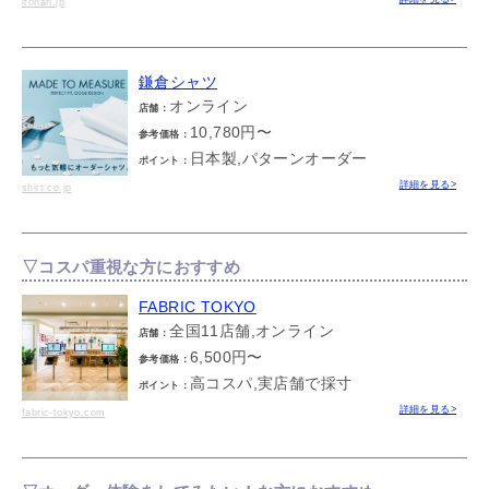
itohari.jp
鎌倉シャツ
オンライン
店舗：
10,780円〜
参考価格：
日本製,パターンオーダー
ポイント：
詳細を見る>
shirt.co.jp
▽コスパ重視な方におすすめ
FABRIC TOKYO
全国11店舗,オンライン
店舗：
6,500円〜
参考価格：
高コスパ,実店舗で採寸
ポイント：
詳細を見る>
fabric-tokyo.com