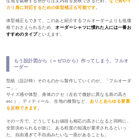
生地を裁断する所から注文内容を反映できるため、
なで肩やイ
カリ肩に対応するための体型補正も可能です
。
体型補正もできて、このあと紹介するフルオーダーよりも低価
格でおさえられるため、
オーダーシャツに慣れた人には一番お
すすめのタイプ
といえます。
もう設計図から（＝ゼロから）作ってしまう、フルオ
ーダー
型紙（設計時）そのものから製作していくのが、「フルオーダ
ー」。
サイズ感や体型、身体のクセ（左右で微妙に異なる肩の高さ
etc.）、ディティール、生地の種類など、
ありとあらゆる要素
を反映できます
。
その一方で、どうしてもお値段も相応の高さになると同時に、
全部決められるが故に、ある程度の知識が要求されるといっ
た、自由過ぎて不自由みたいな一面があることも。