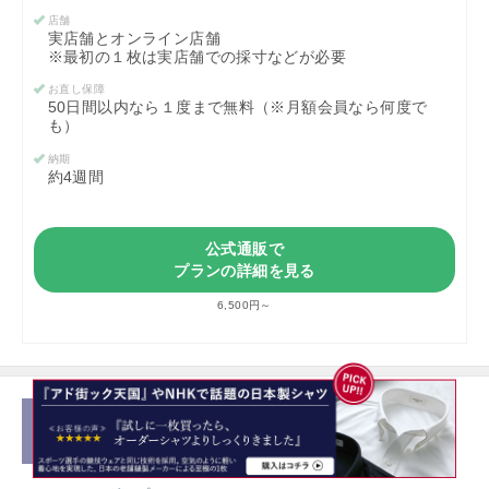
店舗
実店舗とオンライン店舗
※最初の１枚は実店舗での採寸などが必要
お直し保障
50日間以内なら１度まで無料（※月額会員なら何度で
も）
納期
約4週間
公式通販で
プランの詳細を見る
6,500円～
イージーケア性にこだわったワイシャツ
のオーダープラン