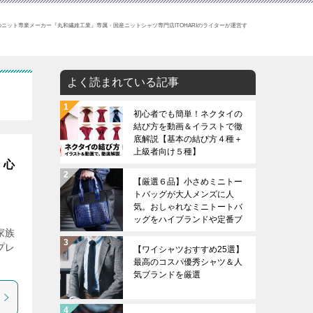
ニット専業メーカー『丸和繊維工業』専属・国産ニットシャツ専門店ITOHARIのライターが運営す
よく読まれている記事
初心者でも簡単！ネクタイの
結び方を動画＆イラストで徹
底解説【基本の結び方４種＋
上級者向け５種】
！心
【厳選６品】小さめミニトー
トバッグが大人メンズに人
気。おしゃれなミニトートバ
ッグをハイブランドや定番ブ
家族
ランドから厳選。
プレ
【ワイシャツおすすめ25選】
最高のコスパ優秀シャツ＆人
気ブランドを厳選