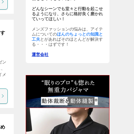
どんなシーンでも堂々と行動を起こせ
るようになり、さらに格好良く磨かれ
ていってほしい！
メンズファッションの悩みは、アイテ
すす
ムについての
ほんのちょっとの知識と
工夫
とがあればそのほとんどが解決す
る・・・はずです！
運営会社
ゼン
に、
イメ
すめ