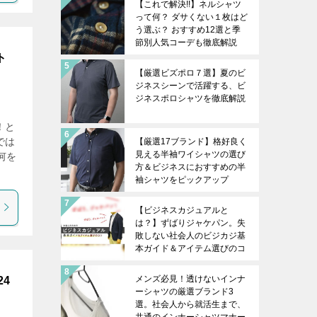
【これで解決!!】ネルシャツ
って何？ ダサくない１枚はど
う選ぶ？ おすすめ12選と季
節別人気コーデも徹底解説
ト
【厳選ビズポロ７選】夏のビ
ジネスシーンで活躍する、ビ
ジネスポロシャツを徹底解説
！と
では
【厳選17ブランド】格好良く
見える半袖ワイシャツの選び
何を
方＆ビジネスにおすすめの半
袖シャツをピックアップ
【ビジネスカジュアルと
は？】ずばりジャケパン。失
敗しない社会人のビジカジ基
本ガイド＆アイテム選びのコ
ツを徹底解説
メンズ必見！透けないインナ
4
ーシャツの厳選ブランド3
。
選。社会人から就活生まで、
共通のインナーシャツマナー