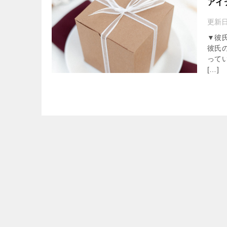
アイ
更新
▼彼
彼氏
って
[…]