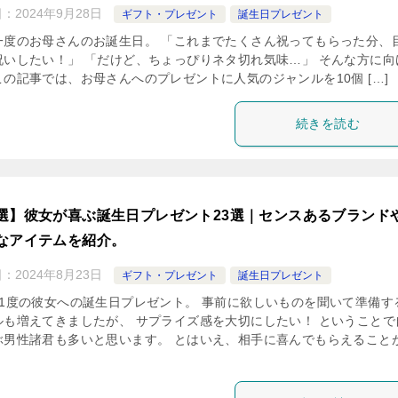
日：
2024年9月28日
ギフト・プレゼント
誕生日プレゼント
一度のお母さんのお誕生日。 「これまでたくさん祝ってもらった分、
祝いしたい！」 「だけど、ちょっぴりネタ切れ気味…」 そんな方に向
この記事では、お母さんへのプレゼントに人気のジャンルを10個 […]
続きを読む
選】彼女が喜ぶ誕生日プレゼント23選｜センスあるブランド
なアイテムを紹介。
日：
2024年8月23日
ギフト・プレゼント
誕生日プレゼント
に1度の彼女への誕生日プレゼント。 事前に欲しいものを聞いて準備す
ルも増えてきましたが、 サプライズ感を大切にしたい！ ということで
ぶ男性諸君も多いと思います。 とはいえ、相手に喜んでもらえること