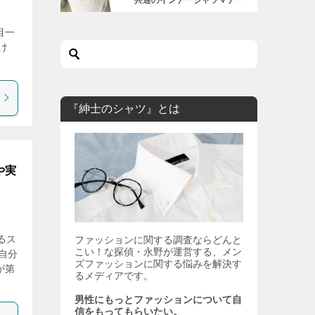
も解説します。
目一
け
『紳士のシャツ』とは
や実
るス
ファッションに関する調査ならどんと
こい！な探偵・永野が運営する、メン
自分
ズファッションに関する悩みを解決す
が第
るメディアです。
男性にもっとファッションについて自
信をもってもらいたい。