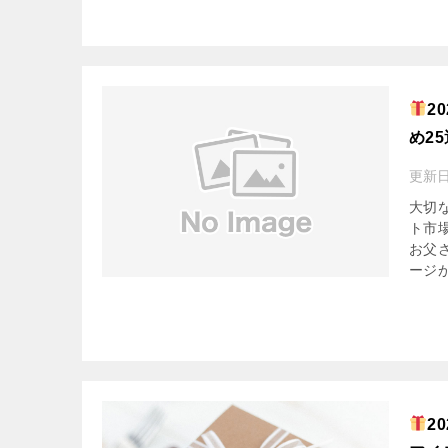
2
め2
更新
大切
ト市
お父
ージが
2