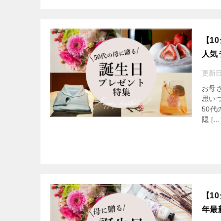
【1
人気
更新
お母
思い
50
隠 […
【1
年最