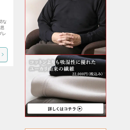
切な
と思
プレ