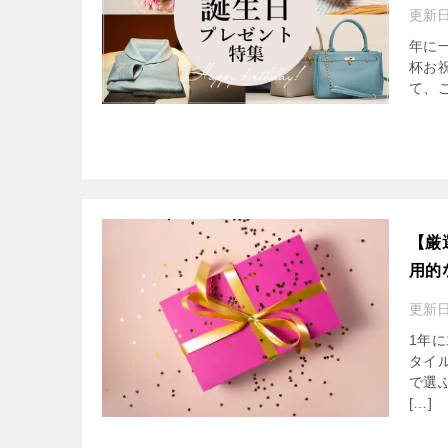
更新
年に
杯お
て、
【厳
用的
更新
1年
タイ
で選
[…]