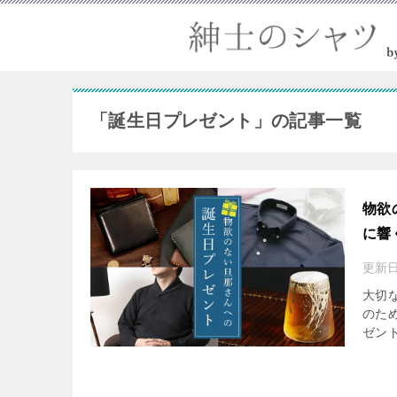
「誕生日プレゼント」の記事一覧
物欲
に響
更新
大切
のた
ゼン