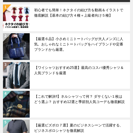
初心者でも簡単！ネクタイの結び方を動画＆イラストで
徹底解説【基本の結び方４種＋上級者向け５種】
【厳選６品】小さめミニトートバッグが大人メンズに人
気。おしゃれなミニトートバッグをハイブランドや定番
ブランドから厳選。
【ワイシャツおすすめ25選】最高のコスパ優秀シャツ＆
人気ブランドを厳選
【これで解決!!】ネルシャツって何？ ダサくない１枚は
どう選ぶ？ おすすめ12選と季節別人気コーデも徹底解説
【厳選ビズポロ７選】夏のビジネスシーンで活躍する、
ビジネスポロシャツを徹底解説