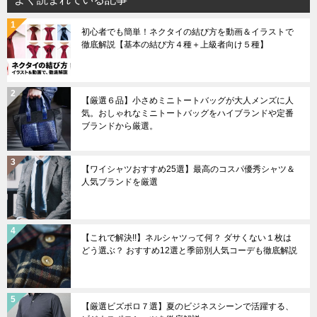
初心者でも簡単！ネクタイの結び方を動画＆イラストで
徹底解説【基本の結び方４種＋上級者向け５種】
【厳選６品】小さめミニトートバッグが大人メンズに人
気。おしゃれなミニトートバッグをハイブランドや定番
ブランドから厳選。
【ワイシャツおすすめ25選】最高のコスパ優秀シャツ＆
人気ブランドを厳選
【これで解決!!】ネルシャツって何？ ダサくない１枚は
どう選ぶ？ おすすめ12選と季節別人気コーデも徹底解説
【厳選ビズポロ７選】夏のビジネスシーンで活躍する、