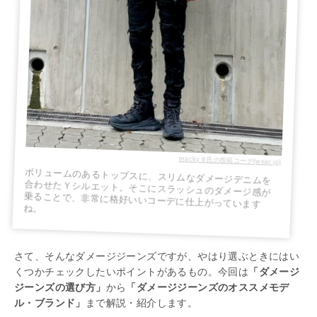
macky☺︎氏の投稿コーデ(wear.jp)
ボリュームのあるトップスに、スリムなダメージデニムを
合わせたＹシルエット。そこにスラッシュのダメージ感が
乗ることで、非常に格好いいコーデに仕上がっています
ね。
さて、そんなダメージジーンズですが、やはり選ぶときにはい
くつかチェックしたいポイントがあるもの。今回は
「ダメージ
ジーンズの選び方」
から
「ダメージジーンズのオススメモデ
ル・ブランド」
まで解説・紹介します。