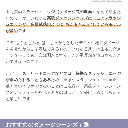
引用元：fagassent.com
上写真の
スラッシュエッジ（ダメージ穴の断面）
を見て頂きた
いのですが、いわゆる
高級ダメージジーンズは、このスラッシ
ュエッジが、高級絨毯のように“もふぁもふぁ”しているモデル
が多い
です。
この“もふぁもふぁ”は、しっかりとしたデニム生地にダメージ
を与えたからこそ表現できるもの。いわゆる薄手の生地にダメ
ージを与えても、穴は開きますが、この重厚感を演出すること
ができないのです。
ただし、
ストリートコーデなどでは、軽快なスラッシュエッジ
が求められることもある
ため、重厚なスラッシュエッジ＝正
義！というワケではないことはご注意を。高級ダメージジーン
ズのディティールを見るときの目安として受け止めてもらえる
と嬉しいです。
おすすめのダメージジーンズ７選