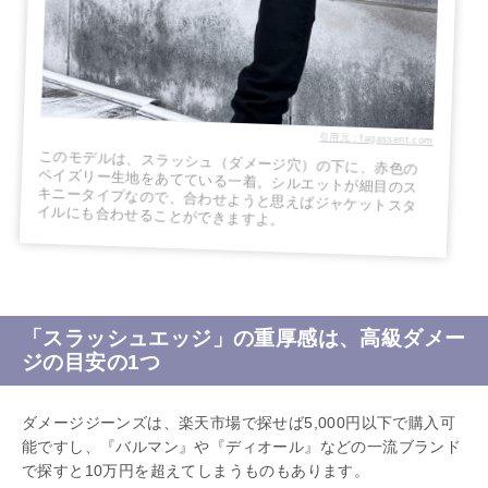
引用元：fagassent.com
このモデルは、スラッシュ（ダメージ穴）の下に、赤色の
ペイズリー生地をあてている一着。シルエットが細目のス
キニータイプなので、合わせようと思えばジャケットスタ
イルにも合わせることができますよ。
「スラッシュエッジ」の重厚感は、高級ダメー
ジの目安の1つ
ダメージジーンズは、楽天市場で探せば5,000円以下で購入可
能ですし、『バルマン』や『ディオール』などの一流ブランド
で探すと10万円を超えてしまうものもあります。