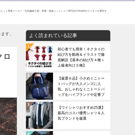
ニット専業メーカー『丸和繊維工業』専属・国産ニットシャツ専門店ITOHARIのライターが運営す
います。
よく読まれている記事
初心者でも簡単！ネクタイの
クロ
結び方を動画＆イラストで徹
底解説【基本の結び方４種＋
上級者向け５種】
【厳選６品】小さめミニトー
トバッグが大人メンズに人
気。おしゃれなミニトートバ
ッグをハイブランドや定番ブ
ランドから厳選。
【ワイシャツおすすめ25選】
最高のコスパ優秀シャツ＆人
気ブランドを厳選