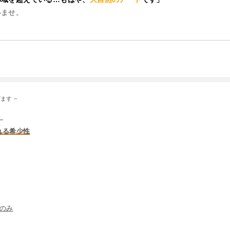
いませ。
ます –
。
れる希少性
のみ