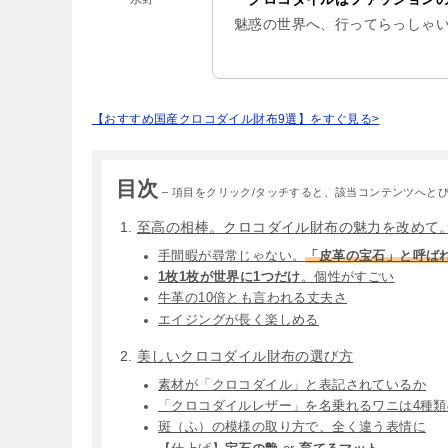
魅惑の世界へ、行ってらっしゃ
【おすすめ国産クロコダイル財布9選】をすぐ見る>
目次
– 項目をクリック/タッチすると、該当コンテンツへとび
至高の相棒。クロコダイル財布の魅力を改めて
手間暇が尋常じゃない。
「皮革の宝石」と呼ば
1枚1枚が世界に1つだけ
。個性がすごい
牛革の10倍とも言われる丈夫さ
エイジングが長く楽しめる
美しいクロコダイル財布の選び方
素材が「クロコダイル」と表記されているか
「クロコダイルレザー」を名乗れるワニは4種類
斑（ふ）の模様の取り方で、全く違う表情に