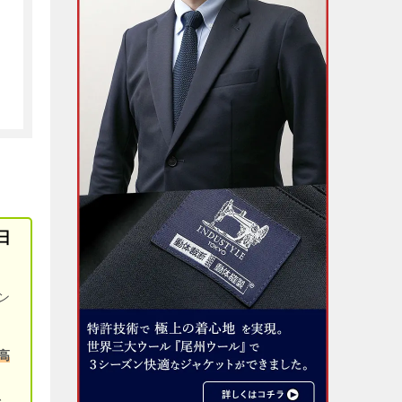
日
ン
高
、