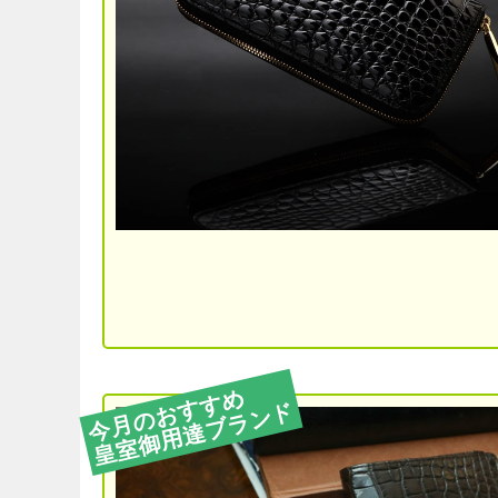
今月のおすすめ
皇室御用達ブランド