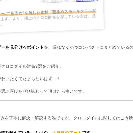
引用元：創業80年 池田工芸
ーに“藍染め”を施した素材「藍染めスモールクロコダ
います。より、極上のクロコ財布を探している方は、是
ね。
ザーを見分けるポイント
を、漏れなくかつコンパクトにまとめている
。
産クロコダイル財布9選をご紹介。
味わいたくてたまらないはず…！
を選ぶ喜びをぜひ味わって頂けたら幸いです。
悩みを丁寧に解決・解説する私ですが、クロコダイルに関してはこう
の域を超えている…もはや、
大自然のアート
です」