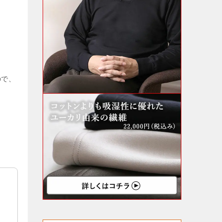
ので、
断