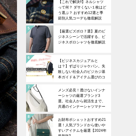
【これで解決!!】ネルシャツ
って何？ ダサくない１枚はど
う選ぶ？ おすすめ12選と季
節別人気コーデも徹底解説
【厳選ビズポロ７選】夏のビ
ジネスシーンで活躍する、ビ
ジネスポロシャツを徹底解説
【ビジネスカジュアルと
は？】ずばりジャケパン。失
敗しない社会人のビジカジ基
本ガイド＆アイテム選びのコ
ツを徹底解説
メンズ必見！透けないインナ
ーシャツの厳選ブランド3
選。社会人から就活生まで、
共通のインナーシャツマナー
も解説します。
お財布ポシェットおすすめ21
選！人気ブランドから使いや
すいアイテムを厳選【2024年
最新版】