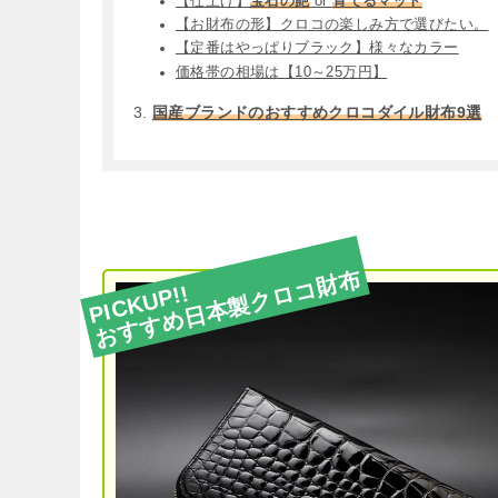
【仕上げ】
宝石の艶
or
育てるマット
【お財布の形】クロコの楽しみ方で選びたい。
【定番はやっぱりブラック】様々なカラー
価格帯の相場は【10～25万円】
国産ブランドのおすすめクロコダイル財布9選
おすすめ日本製クロコ財布
PICKUP!!