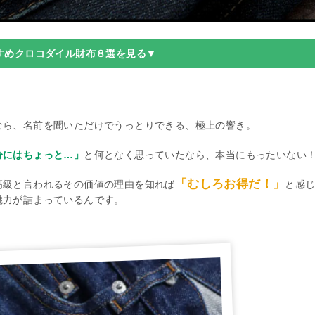
すめクロコダイル財布８選を見る▼
なら、名前を聞いただけでうっとりできる、極上の響き。
分にはちょっと…」
と何となく思っていたなら、本当にもったいない
「むしろお得だ！」
高級と言われるその価値の理由を知れば
と感
魅力が詰まっているんです。