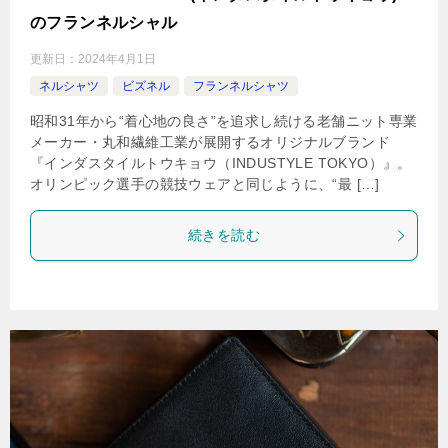
のフランネルシャル
更新日：
2024年4月1日
ネルシャツ
ビズネル
フランネルシャツ
昭和31年から“着心地の良さ”を追求し続ける老舗ニット専業
メーカー・丸和繊維工業が展開するオリジナルブランド
『インダスタイルトウキョウ（INDUSTYLE TOKYO）』。
オリンピック選手の競技ウェアと同じように、“最 […]
続きを読む