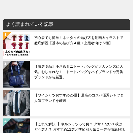
よく読まれている記事
初心者でも簡単！ネクタイの結び方を動画＆イラストで
徹底解説【基本の結び方４種＋上級者向け５種】
【厳選６品】小さめミニトートバッグが大人メンズに人
気。おしゃれなミニトートバッグをハイブランドや定番
ブランドから厳選。
【ワイシャツおすすめ25選】最高のコスパ優秀シャツ＆
人気ブランドを厳選
【これで解決!!】ネルシャツって何？ ダサくない１枚は
どう選ぶ？ おすすめ12選と季節別人気コーデも徹底解説