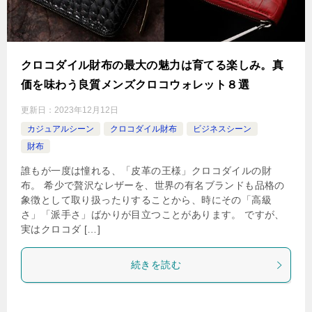
クロコダイル財布の最大の魅力は育てる楽しみ。真
価を味わう良質メンズクロコウォレット８選
更新日：
2023年12月12日
カジュアルシーン
クロコダイル財布
ビジネスシーン
財布
誰もが一度は憧れる、「皮革の王様」クロコダイルの財
布。 希少で贅沢なレザーを、世界の有名ブランドも品格の
象徴として取り扱ったりすることから、時にその「高級
さ」「派手さ」ばかりが目立つことがあります。 ですが、
実はクロコダ […]
続きを読む