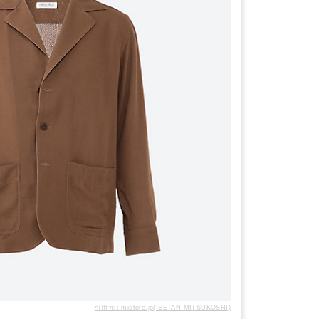
引用元：mistore.jp(ISETAN MITSUKOSHI)