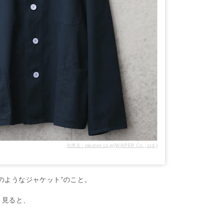
引用元：rakuten.co.jp(WAIPER Co., Ltd.)
のようなジャケット”のこと。
く見ると、