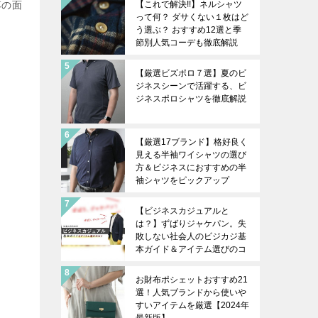
落の面
【これで解決!!】ネルシャツ
って何？ ダサくない１枚はど
う選ぶ？ おすすめ12選と季
節別人気コーデも徹底解説
【厳選ビズポロ７選】夏のビ
ジネスシーンで活躍する、ビ
ジネスポロシャツを徹底解説
【厳選17ブランド】格好良く
見える半袖ワイシャツの選び
方＆ビジネスにおすすめの半
袖シャツをピックアップ
【ビジネスカジュアルと
は？】ずばりジャケパン。失
敗しない社会人のビジカジ基
本ガイド＆アイテム選びのコ
ツを徹底解説
お財布ポシェットおすすめ21
選！人気ブランドから使いや
すいアイテムを厳選【2024年
最新版】