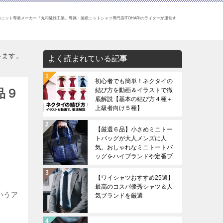
ニット専業メーカー『丸和繊維工業』専属・国産ニットシャツ専門店ITOHARIのライターが運営す
います。
よく読まれている記事
初心者でも簡単！ネクタイの
品９
結び方を動画＆イラストで徹
底解説【基本の結び方４種＋
上級者向け５種】
【厳選６品】小さめミニトー
トバッグが大人メンズに人
気。おしゃれなミニトートバ
ッグをハイブランドや定番ブ
ランドから厳選。
【ワイシャツおすすめ25選】
最高のコスパ優秀シャツ＆人
いうア
気ブランドを厳選