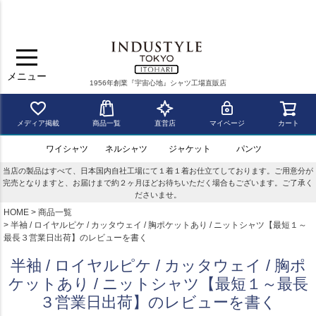
メニュー
1956年創業『宇宙心地』シャツ工場直販店
メディア掲載
商品一覧
直営店
マイページ
カート
ワイシャツ
ネルシャツ
ジャケット
パンツ
当店の製品はすべて、日本国内自社工場にて１着１着お仕立てしております。ご用意分が
完売となりますと、お届けまで約２ヶ月ほどお待ちいただく場合もございます。ご了承く
ださいませ。
HOME
商品一覧
半袖 / ロイヤルピケ / カッタウェイ / 胸ポケットあり / ニットシャツ【最短１～
最長３営業日出荷】のレビューを書く
半袖 / ロイヤルピケ / カッタウェイ / 胸ポ
ケットあり / ニットシャツ【最短１～最長
３営業日出荷】のレビューを書く