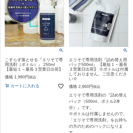
こすらず落とせる『エリそで専
エリそで専用洗剤『詰め替え用
用洗剤（ボトル）』 250ml
パック500ml』 【最短１～最長
【最短１～最長３営業日出荷】
３営業日出荷】 ※ボトルは付属
しておりません。ご注意くださ
価格
1,980
税込
い※
カートに入れる
価格
2,860
税込
エリそで専用洗剤の『詰め替え
パック（500ml、ボトル2本
分）』です。
※ボトルは付属しませんので、
「エリそで専用洗剤」をお持ち
の方のためのパックになりま
す。