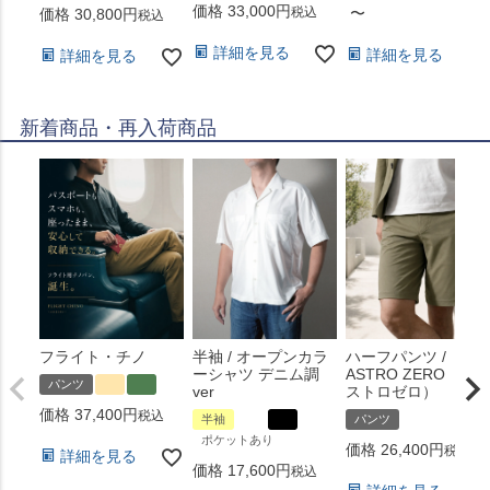
価格
33,000
税込
〜
価格
30,800
税込
詳細を見る
詳細を見る
詳細を見る
新着商品・再入荷商品
フライト・チノ
半袖 / オープンカラ
ハーフパンツ /
ーシャツ デニム調
ASTRO ZERO （ア
パンツ
ver
ストロゼロ）
価格
37,400
税込
半袖
パンツ
ポケットあり
価格
26,400
税込
詳細を見る
価格
17,600
税込