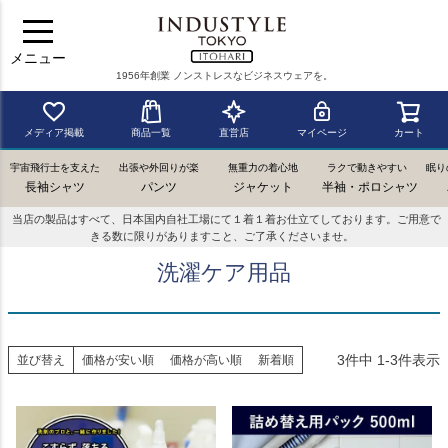
メニュー
1956年創業 ノンストレスなビジネスウェアを。
メディア掲載
商品一覧
直営店
マイページ
カート
宇宙飛行士を支えた
出張や外回りが楽
無重力の着心地
ラクで動きやすい
眠り
長袖シャツ
パンツ
ジャケット
半袖・ポロシャツ
当店の製品はすべて、日本国内自社工場にて１着１着お仕立てしております。ご用意で
きる数に限りがありますこと、ご了承くださいませ。
洗濯ケア用品
3
件中
1
-
3
件表示
並び替え
価格が安い順
価格が高い順
新着順