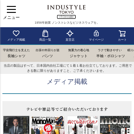
メニュー
1956年創業 ノンストレスなビジネスウェアを。
メディア掲載
商品一覧
直営店
マイページ
カート
宇宙飛行士を支えた
出張や外回りが楽
無重力の着心地
ラクで動きやすい
眠り
長袖シャツ
パンツ
ジャケット
半袖・ポロシャツ
当店の製品はすべて、日本国内自社工場にて１着１着お仕立てしております。ご用意で
きる数に限りがありますこと、ご了承くださいませ。
メディア掲載