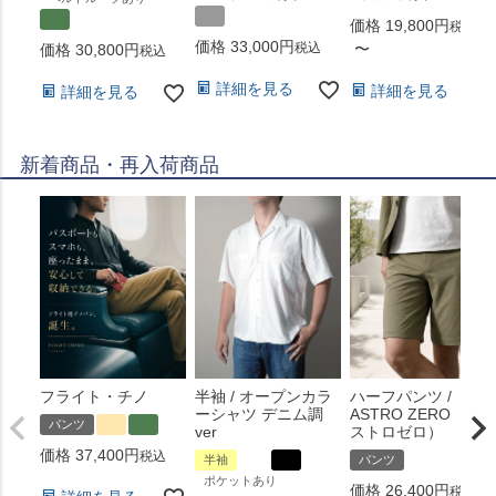
価格
19,800
税込
価格
33,000
税込
〜
価格
30,800
税込
詳細を見る
詳細を見る
詳細を見る
新着商品・再入荷商品
フライト・チノ
半袖 / オープンカラ
ハーフパンツ /
ーシャツ デニム調
ASTRO ZERO （ア
パンツ
ver
ストロゼロ）
価格
37,400
税込
半袖
パンツ
ポケットあり
価格
26,400
税込