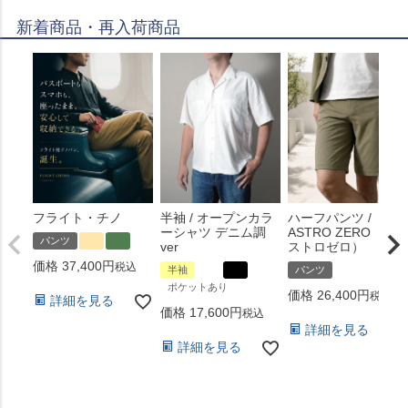
新着商品・再入荷商品
フライト・チノ
半袖 / オープンカラ
ハーフパンツ /
ーシャツ デニム調
ASTRO ZERO （ア
パンツ
ver
ストロゼロ）
価格
37,400
税込
半袖
パンツ
ポケットあり
価格
26,400
税込
詳細を見る
価格
17,600
税込
詳細を見る
詳細を見る