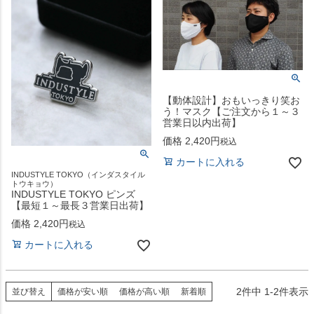
【動体設計】おもいっきり笑お
う！マスク【ご注文から１～３
営業日以内出荷】
価格
2,420
税込
カートに入れる
INDUSTYLE TOKYO（インダスタイル
トウキョウ）
INDUSTYLE TOKYO ピンズ
【最短１～最長３営業日出荷】
価格
2,420
税込
カートに入れる
2
件中
1
-
2
件表示
並び替え
価格が安い順
価格が高い順
新着順