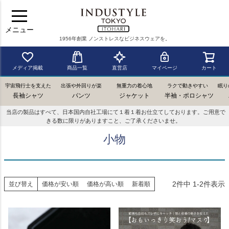
メニュー
1956年創業 ノンストレスなビジネスウェアを。
メディア掲載
商品一覧
直営店
マイページ
カート
宇宙飛行士を支えた
出張や外回りが楽
無重力の着心地
ラクで動きやすい
眠り
長袖シャツ
パンツ
ジャケット
半袖・ポロシャツ
当店の製品はすべて、日本国内自社工場にて１着１着お仕立てしております。ご用意で
きる数に限りがありますこと、ご了承くださいませ。
小物
2
件中
1
-
2
件表示
並び替え
価格が安い順
価格が高い順
新着順