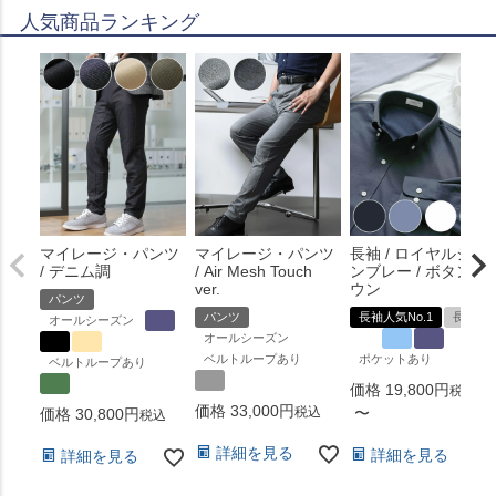
人気商品ランキング
マイレージ・パンツ
マイレージ・パンツ
長袖 / ロイヤルシャ
/ デニム調
/ Air Mesh Touch
ンブレー / ボタンダ
ver.
ウン
パンツ
パンツ
長袖人気No.1
長袖
オールシーズン
オールシーズン
ベルトループあり
ポケットあり
ベルトループあり
価格
19,800
税込
価格
33,000
税込
〜
価格
30,800
税込
詳細を見る
詳細を見る
詳細を見る