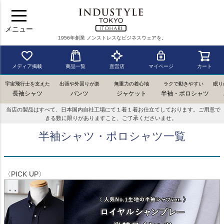
メニュー
1956年創業 ノンストレスなビジネスウェアを。
メディア掲載
商品一覧
直営店
マイページ
カート
宇宙飛行士を支えた
出張や外回りが楽
無重力の着心地
ラクで動きやすい
眠り
長袖シャツ
パンツ
ジャケット
半袖・ポロシャツ
当店の製品はすべて、日本国内自社工場にて１着１着お仕立てしております。ご用意で
きる数に限りがありますこと、ご了承くださいませ。
半袖シャツ・ポロシャツ一覧
〈PICK UP〉