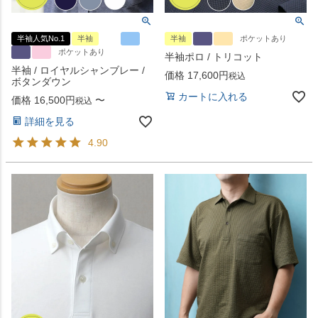
半袖人気No.1
半袖
半袖
ポケットあり
ポケットあり
半袖ポロ / トリコット
半袖 / ロイヤルシャンブレー /
価格
17,600
税込
ボタンダウン
カートに入れる
価格
16,500
〜
税込
詳細を見る
4.90