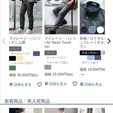
マイレージ・パンツ
マイレージ・パンツ
長袖 / ロイヤルシャ
/ デニム調
/ Air Mesh Touch
ンブレー / ボタンダ
ver.
ウン
パンツ
パンツ
長袖人気No.1
長袖
オールシーズン
オールシーズン
ベルトループあり
ポケットあり
ベルトループあり
価格
19,800
税込
価格
33,000
税込
〜
価格
30,800
税込
詳細を見る
詳細を見る
詳細を見る
新着商品・再入荷商品