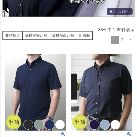
35
件中
1
-
20
件表示
並び替え
価格が安い順
価格が高い順
新着順
1
2