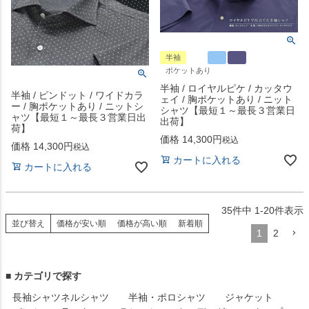
半袖
ポケットあり
半袖 / ロイヤルピケ / カッタウ
半袖 / ピンドット / ワイドカラ
ェイ / 胸ポケットあり / ニット
ー / 胸ポケットあり / ニットシ
シャツ【最短１～最長３営業日
ャツ【最短１～最長３営業日出
出荷】
荷】
価格
14,300
税込
価格
14,300
税込
カートに入れる
カートに入れる
35
件中
1
-
20
件表示
並び替え
価格が安い順
価格が高い順
新着順
1
2
■ カテゴリで探す
長袖シャツ
ネルシャツ
半袖・ポロシャツ
ジャケット