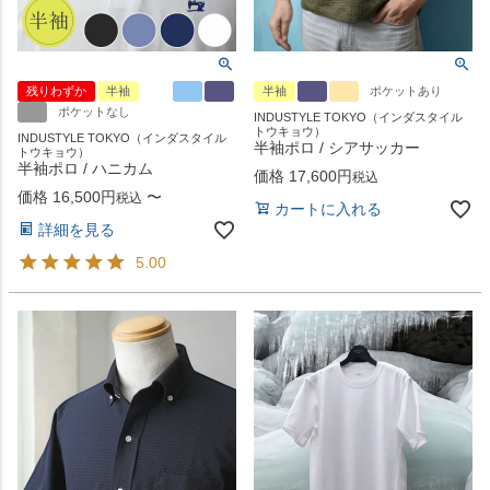
残りわずか
半袖
半袖
ポケットあり
ポケットなし
INDUSTYLE TOKYO（インダスタイル
トウキョウ）
INDUSTYLE TOKYO（インダスタイル
半袖ポロ / シアサッカー
トウキョウ）
半袖ポロ / ハニカム
価格
17,600
税込
価格
16,500
〜
税込
カートに入れる
詳細を見る
5.00