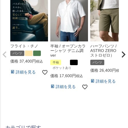
フライト・チノ
半袖 / オープンカラ
ハーフパンツ /
ーシャツ デニム調
ASTRO ZERO （ア
パンツ
ver
ストロゼロ）
価格
37,400
税込
半袖
パンツ
ポケットあり
価格
26,400
税込
詳細を見る
価格
17,600
税込
詳細を見る
詳細を見る
カテゴリで探す