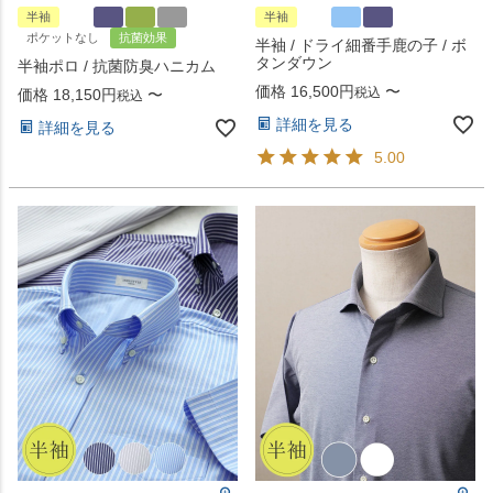
半袖
半袖
ポケットなし
抗菌効果
半袖 / ドライ細番手鹿の子 / ボ
タンダウン
半袖ポロ / 抗菌防臭ハニカム
価格
16,500
〜
税込
価格
18,150
〜
税込
詳細を見る
詳細を見る
5.00