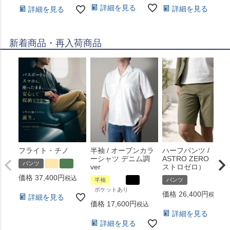
詳細を見る
詳細を見る
詳細を見る
新着商品・再入荷商品
フライト・チノ
半袖 / オープンカラ
ハーフパンツ /
ーシャツ デニム調
ASTRO ZERO （ア
パンツ
ver
ストロゼロ）
価格
37,400
税込
半袖
パンツ
ポケットあり
価格
26,400
税込
詳細を見る
価格
17,600
税込
詳細を見る
詳細を見る