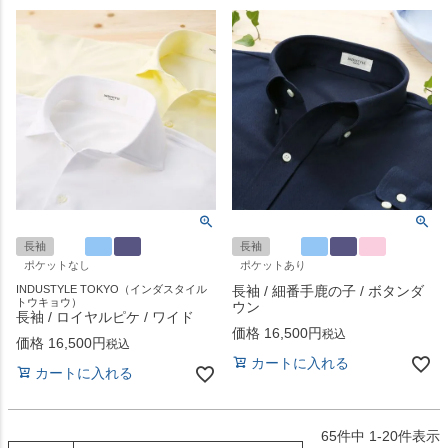
長袖
長袖
ポケットなし
ポケットあり
INDUSTYLE TOKYO（インダスタイル
長袖 / 細番手鹿の子 / ボタンダ
トウキョウ）
ウン
長袖 / ロイヤルピケ / ワイド
価格
16,500
税込
価格
16,500
税込
カートに入れる
カートに入れる
65
件中
1
-
20
件表示