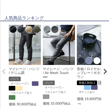
人気商品ランキング
マイレージ・パンツ
マイレージ・パンツ
長袖 / ロイヤルシャ
/ デニム調
/ Air Mesh Touch
ンブレー / ボタンダ
ver.
ウン
パンツ
パンツ
長袖人気No.1
長袖
オールシーズン
オールシーズン
ベルトループあり
ポケットあり
ベルトループあり
価格
19,800
税込
価格
33,000
税込
〜
価格
30,800
税込