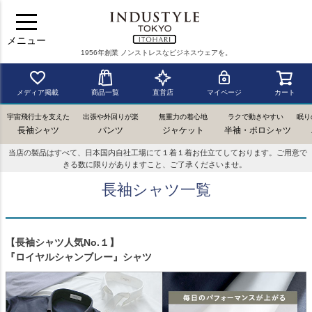
メニュー
1956年創業 ノンストレスなビジネスウェアを。
メディア掲載
商品一覧
直営店
マイページ
カート
宇宙飛行士を支えた
出張や外回りが楽
無重力の着心地
ラクで動きやすい
眠り
長袖シャツ
パンツ
ジャケット
半袖・ポロシャツ
当店の製品はすべて、日本国内自社工場にて１着１着お仕立てしております。ご用意で
きる数に限りがありますこと、ご了承くださいませ。
長袖シャツ一覧
【長袖シャツ人気No.１】
『ロイヤルシャンブレー』シャツ