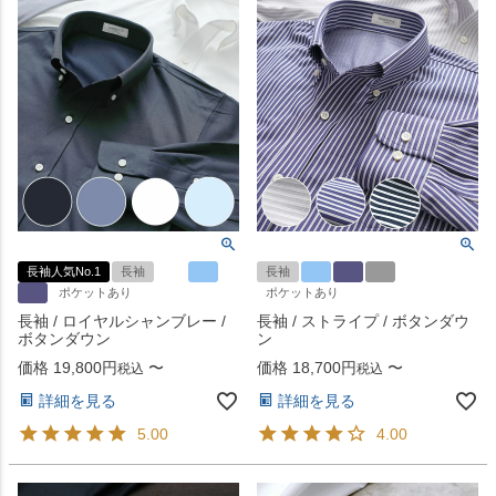
長袖人気No.1
長袖
長袖
ポケットあり
ポケットあり
長袖 / ロイヤルシャンブレー /
長袖 / ストライプ / ボタンダウ
ボタンダウン
ン
価格
19,800
〜
価格
18,700
〜
税込
税込
詳細を見る
詳細を見る
5.00
4.00