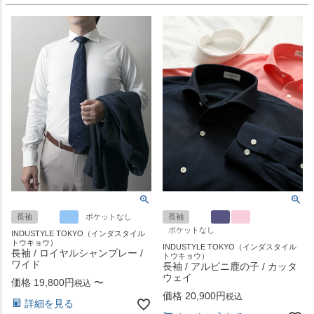
長袖
ポケットなし
長袖
ポケットなし
INDUSTYLE TOKYO（インダスタイル
トウキョウ）
INDUSTYLE TOKYO（インダスタイル
長袖 / ロイヤルシャンブレー /
トウキョウ）
ワイド
長袖 / アルビニ鹿の子 / カッタ
ウェイ
価格
19,800
〜
税込
価格
20,900
税込
詳細を見る