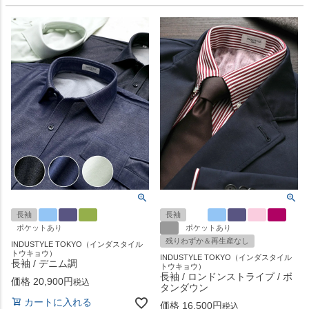
長袖
長袖
ポケットあり
ポケットあり
残りわずか＆再生産なし
INDUSTYLE TOKYO（インダスタイル
トウキョウ）
INDUSTYLE TOKYO（インダスタイル
長袖 / デニム調
トウキョウ）
長袖 / ロンドンストライプ / ボ
価格
20,900
税込
タンダウン
カートに入れる
価格
16,500
税込