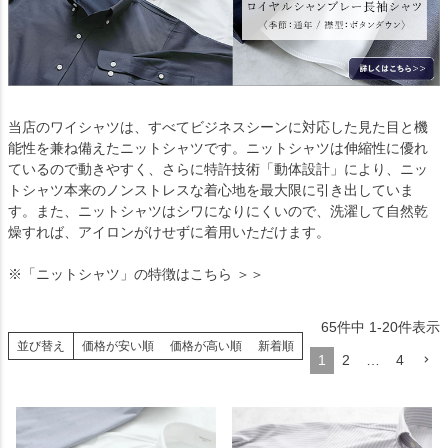
当店のワイシャツは、すべてビジネスシーンに対応した見た目と機
能性を兼ね備えたニットシャツです。ニットシャツは伸縮性に優れ
ているので動きやすく、さらに特許技術「動体設計」により、ニッ
トシャツ本来のノンストレスな着心地を最大限に引き出していま
す。また、ニットシャツはシワになりにくいので、洗濯して自然乾
燥すれば、アイロンがけせずに着用いただけます。
※「ニットシャツ」の特徴は
こちら ＞＞
65
件中
1
-
20
件表示
並び替え
価格が安い順
価格が高い順
新着順
1
2
…
4