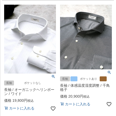
長袖
ポケットあり
長袖
ポケットなし
長袖 / 体感温度湿度調整 / 千鳥
格子
長袖 / オーガニックヘリンボー
ン / ワイド
価格
20,900
税込
価格
19,800
税込
カートに入れる
カートに入れる