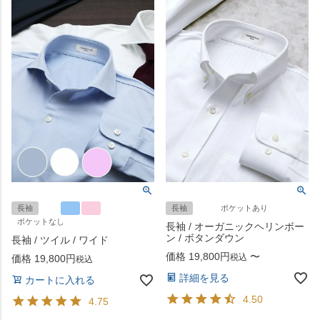
長袖
長袖
ポケットあり
ポケットなし
長袖 / オーガニックヘリンボー
ン / ボタンダウン
長袖 / ツイル / ワイド
価格
19,800
〜
税込
価格
19,800
税込
詳細を見る
カートに入れる
4.50
4.75