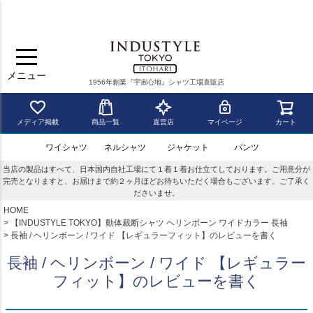
メニュー
1956年創業『宇宙心地』シャツ工場直販店
メディア掲載
商品一覧
直営店
マイページ
カート
ワイシャツ
ネルシャツ
ジャケット
パンツ
当店の製品はすべて、日本国内自社工場にて１着１着お仕立てしております。ご用意分が
完売となりますと、お届けまで約２ヶ月ほどお待ちいただく場合もございます。ご了承く
ださいませ。
HOME
【INDUSTYLE TOKYO】動体裁断シャツ ヘリンボーン ワイドカラー 長袖
長袖 / ヘリンボーン / ワイド 【レギュラーフィット】のレビューを書く
長袖 / ヘリンボーン / ワイド 【レギュラー
フィット】のレビューを書く