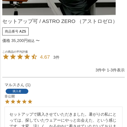
セットアップ可 / ASTRO ZERO （アストロゼロ）
商品番号
AZS
価格
35,200
〜
税込
4.67
3
3
件中
1
-
3
件表示
マルス
1
購入者
非公開
セットアップで購入させていただきました。暑がりの私にと
っては、探していたウェアーにやっと出会えた、という感じ
です。大変、涼しく、かろやかに着させていただいておりま