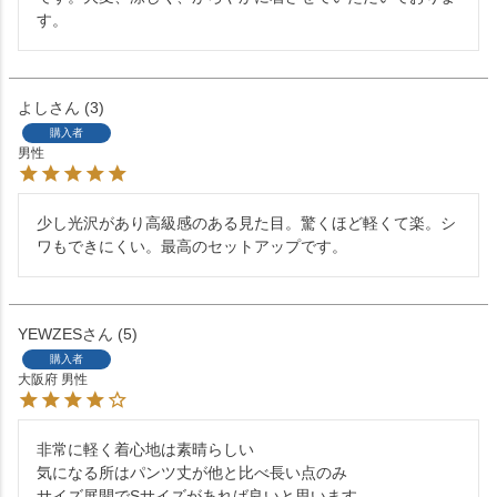
す。
よし
3
購入者
男性
少し光沢があり高級感のある見た目。驚くほど軽くて楽。シ
ワもできにくい。最高のセットアップです。
YEWZES
5
購入者
大阪府
男性
非常に軽く着心地は素晴らしい

気になる所はパンツ丈が他と比べ長い点のみ

サイズ展開でSサイズがあれば良いと思います