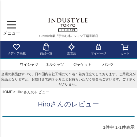
メニュー
1956年創業『宇宙心地』シャツ工場直販店
メディア掲載
商品一覧
直営店
マイページ
カート
ワイシャツ
ネルシャツ
ジャケット
パンツ
当店の製品はすべて、日本国内自社工場にて１着１着お仕立てしております。ご用意分が
完売となりますと、お届けまで約２ヶ月ほどお待ちいただく場合もございます。ご了承く
ださいませ。
HOME
Hiroさんのレビュー
Hiroさんのレビュー
1
件中
1
-
1
件表示