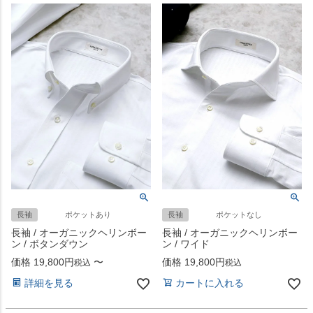
長袖
ポケットあり
長袖
ポケットなし
長袖 / オーガニックヘリンボー
長袖 / オーガニックヘリンボー
ン / ボタンダウン
ン / ワイド
価格
19,800
〜
価格
19,800
税込
税込
詳細を見る
カートに入れる