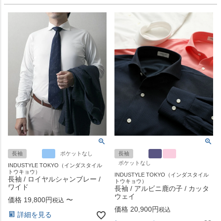
長袖
ポケットなし
長袖
ポケットなし
INDUSTYLE TOKYO（インダスタイル
トウキョウ）
INDUSTYLE TOKYO（インダスタイル
長袖 / ロイヤルシャンブレー /
トウキョウ）
ワイド
長袖 / アルビニ鹿の子 / カッタ
ウェイ
価格
19,800
〜
税込
価格
20,900
税込
詳細を見る