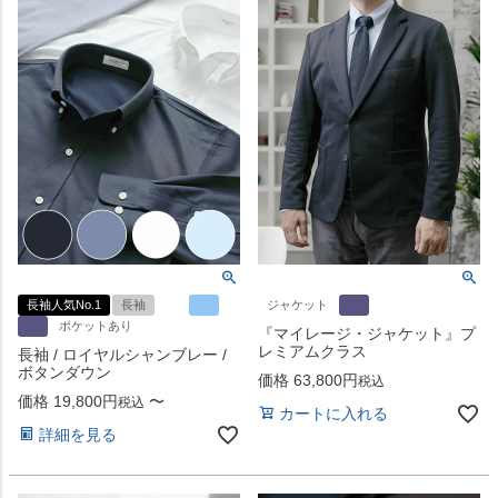
長袖人気No.1
長袖
ジャケット
ポケットあり
『マイレージ・ジャケット』プ
レミアムクラス
長袖 / ロイヤルシャンブレー /
ボタンダウン
価格
63,800
税込
価格
19,800
〜
税込
カートに入れる
詳細を見る