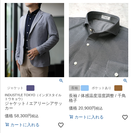
ジャケット
長袖
ポケットあり
INDUSTYLE TOKYO（インダスタイル
長袖 / 体感温度湿度調整 / 千鳥
トウキョウ）
格子
ジャケット / エアリーシアサッ
カー
価格
20,900
税込
価格
58,300
税込
カートに入れる
カートに入れる