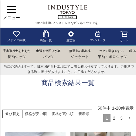
メニュー
1956年創業 ノンストレスなビジネスウェアを。
メディア掲載
商品一覧
直営店
マイページ
カート
宇宙飛行士を支えた
出張や外回りが楽
無重力の着心地
ラクで動きやすい
眠り
長袖シャツ
パンツ
ジャケット
半袖・ポロシャツ
当店の製品はすべて、日本国内自社工場にて１着１着お仕立てしております。ご用意で
きる数に限りがありますこと、ご了承くださいませ。
商品検索結果一覧
50
件中
1
-
20
件表示
並び替え
価格が安い順
価格が高い順
新着順
1
2
3