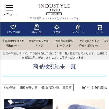
メニュー
1956年創業 ノンストレスなビジネスウェアを。
メディア掲載
商品一覧
直営店
マイページ
カート
宇宙飛行士を支えた
出張や外回りが楽
無重力の着心地
ラクで動きやすい
眠り
長袖シャツ
パンツ
ジャケット
半袖・ポロシャツ
当店の製品はすべて、日本国内自社工場にて１着１着お仕立てしております。ご用意で
きる数に限りがありますこと、ご了承くださいませ。
商品検索結果一覧
9
件中
1
-
9
件表示
並び替え
価格が安い順
価格が高い順
新着順