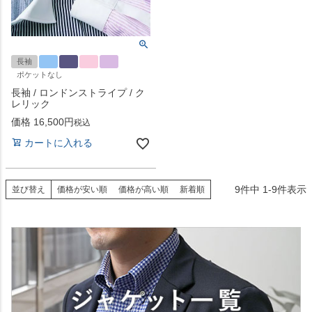
長袖
ポケットなし
長袖 / ロンドンストライプ / ク
レリック
価格
16,500
税込
カートに入れる
9
件中
1
-
9
件表示
並び替え
価格が安い順
価格が高い順
新着順