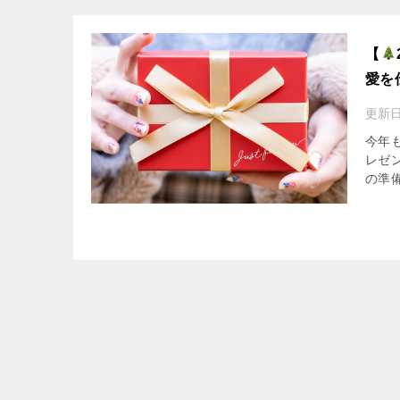
【
愛を
更新
今年
レゼ
の準備