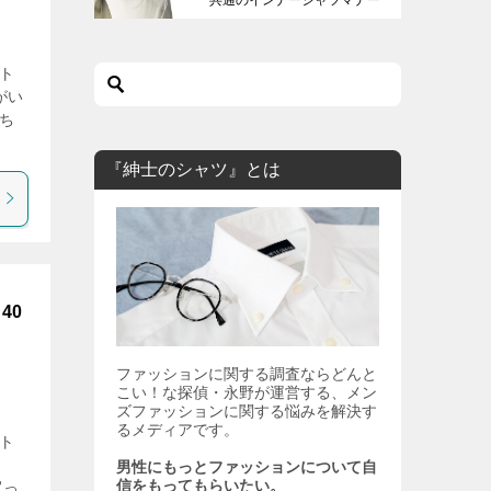
も解説します。
ト
がい
「ち
『紳士のシャツ』とは
40
ファッションに関する調査ならどんと
こい！な探偵・永野が運営する、メン
ズファッションに関する悩みを解決す
るメディアです。
ト
男性にもっとファッションについて自
信をもってもらいたい。
買っ