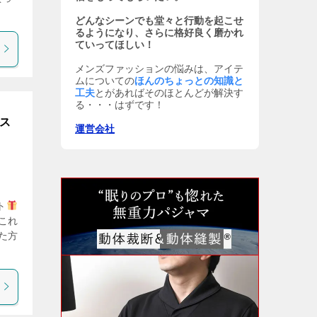
どんなシーンでも堂々と行動を起こせ
るようになり、さらに格好良く磨かれ
ていってほしい！
メンズファッションの悩みは、アイテ
ムについての
ほんのちょっとの知識と
工夫
とがあればそのほとんどが解決す
る・・・はずです！
ンス
運営会社
ト
これ
た方