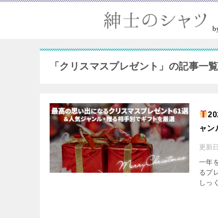
「クリスマスプレゼント」の記事一
2
ャン
更新
一年
るプ
しっ