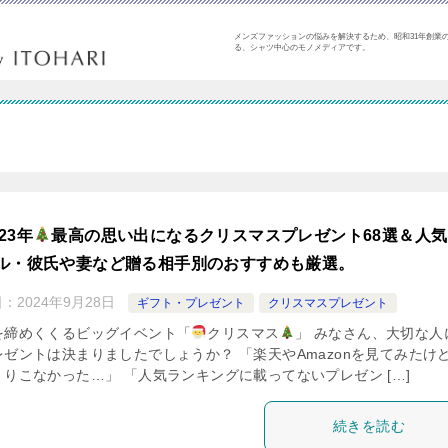
メンズファッションの悩みを解決するため、昭和31年創業の
る、シャツ中心のモノメディアです。
覧
023年
最高の思い出になるクリスマスプレゼント68選＆人気
ル・彼氏や妻など贈る相手別のおすすめも厳選。
日：
2024年9月28日
ギフト・プレゼント
クリスマスプレゼント
を締めくくるビッグイベント「
クリスマス
」 みなさん、大切な人
レゼントは決まりましたでしょうか？ 「楽天やAmazonを見てみたけ
くりこなかった…」 「人気ランキングに載ってないプレゼン […]
続きを読む