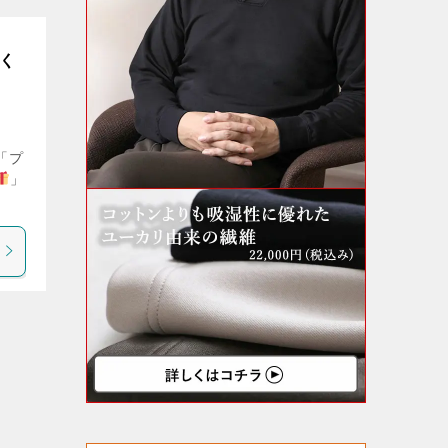
しく
「プ
」