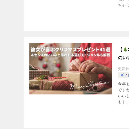
ちゃう
【
のい
更新
ギフ
今年
です
いい
も […