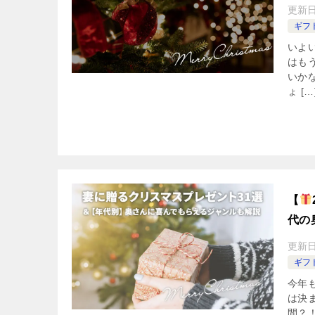
更新
ギフ
いよ
はも
いか
ょ […
【
代の
更新
ギフ
今年
は決
間？