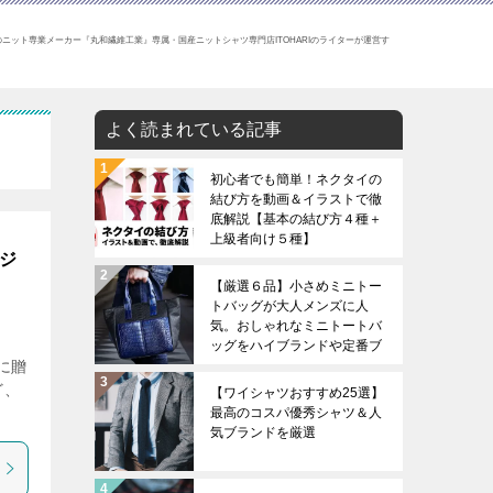
ニット専業メーカー『丸和繊維工業』専属・国産ニットシャツ専門店ITOHARIのライターが運営す
よく読まれている記事
初心者でも簡単！ネクタイの
結び方を動画＆イラストで徹
底解説【基本の結び方４種＋
上級者向け５種】
ジ
【厳選６品】小さめミニトー
トバッグが大人メンズに人
気。おしゃれなミニトートバ
ッグをハイブランドや定番ブ
に贈
ランドから厳選。
ど、
【ワイシャツおすすめ25選】
最高のコスパ優秀シャツ＆人
気ブランドを厳選