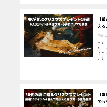
【厳
える
更新
さて
た。
うか
[…]
【厳
でも