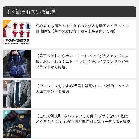
よく読まれている記事
初心者でも簡単！ネクタイの結び方を動画＆イラストで
徹底解説【基本の結び方４種＋上級者向け５種】
【厳選６品】小さめミニトートバッグが大人メンズに人
気。おしゃれなミニトートバッグをハイブランドや定番
ブランドから厳選。
【ワイシャツおすすめ25選】最高のコスパ優秀シャツ＆
人気ブランドを厳選
【これで解決!!】ネルシャツって何？ ダサくない１枚は
どう選ぶ？ おすすめ12選と季節別人気コーデも徹底解説