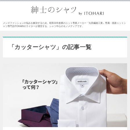
メンズファッションの悩みを解決するため、昭和31年創業のニット専業メーカー『丸和繊維工業』専属・国産ニットシ
ャツ専門店ITOHARIのライターが運営する、シャツ中心のモノメディアです。
「カッターシャツ」の記事一覧