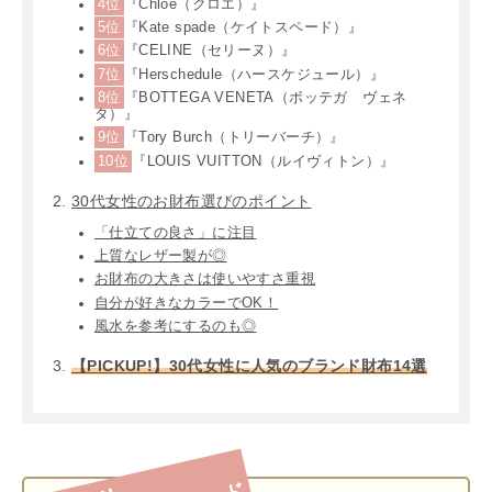
4位
『Chloe（クロエ）』
5位
『Kate spade（ケイトスペード）』
6位
『CELINE（セリーヌ）』
7位
『Herschedule（ハースケジュール）』
8位
『BOTTEGA VENETA（ボッテガ ヴェネ
タ）』
9位
『Tory Burch（トリーバーチ）』
10位
『LOUIS VUITTON（ルイヴィトン）』
30代女性のお財布選びのポイント
「仕立ての良さ」に注目
上質なレザー製が◎
お財布の大きさは使いやすさ重視
自分が好きなカラーでOK！
風水を参考にするのも◎
【PICKUP!】30代女性に人気のブランド財布14選