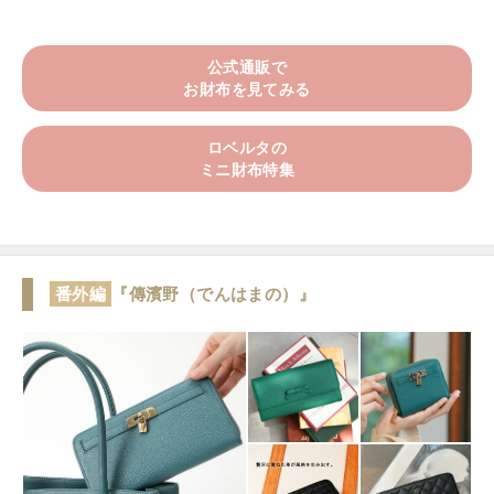
公式通販で
お財布を見てみる
ロベルタの
ミニ財布特集
番外編
『傳濱野（でんはまの）』