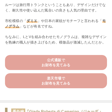
ルーツは旅行用トランクということもあり、デザインだけでな
く、耐久性や使い込んだ風合いの良さも人気の理由です。
市松模様の「
ダミエ
」や日本の家紋がモチーフと言われる「
モ
ノグラム
」などが有名ですね。
ちなみに、LとVを組み合わせたモノグラムは、複雑なデザイン
を熟練の職人が描き上げるため、模倣品が激減したんだとか。
公式通販で
お財布を見てみる
楽天市場で
お財布を見てみる
番外編
『Giada Roberta di Camerino（ジャーダ・