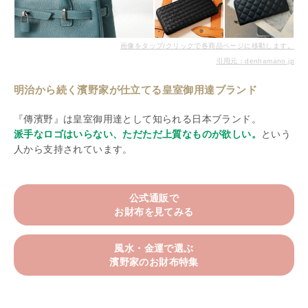
画像をタップ/クリックで各商品ページに移動します。
引用元：denhamano.jp
明治から続く濱野家が仕立てる皇室御用達ブランド
『傳濱野』は皇室御用達として知られる日本ブランド。
派手なロゴはいらない、ただただ上質なものが欲しい。
という
人から支持されています。
公式通販で
お財布を見てみる
風水・金運で選ぶ
濱野家のお財布特集