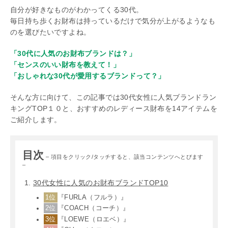
自分が好きなものがわかってくる30代。
毎日持ち歩くお財布は持っているだけで気分が上がるようなも
のを選びたいですよね。
「30代に人気のお財布ブランドは？」
「センスのいい財布を教えて！」
「おしゃれな30代が愛用するブランドって？」
そんな方に向けて、この記事では30代女性に人気ブランドラン
キングTOP１０と、おすすめのレディース財布を14アイテムを
ご紹介します。
目次
– 項目をクリック/タッチすると、該当コンテンツへとびます
–
30代女性に人気のお財布ブランドTOP10
1位
『FURLA（フルラ）』
2位
『COACH（コーチ）』
3位
『LOEWE（ロエベ）』