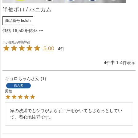
半袖ポロ / ハニカム
商品番号
hclsh
価格
16,500
〜
税込
5.00
4
4
件中
1
-
4
件表示
キョロちゃん
1
購入者
男性
家の洗濯でもシワがよらず、汗をかいてもさらっとしてい
て、着心地抜群です。