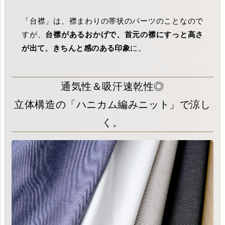
「台襟」は、襟まわりの帯状のパーツのことなので
すが、
台襟があるおかげで、首元の襟にすっと高さ
が出て、きちんと感のある印象
に。
通気性＆吸汗速乾性◎
立体構造の「ハニカム編みニット」で涼し
く。