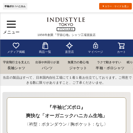
半袖ポロ / ハニカム
▼カラー・サイズを選ぶ
メニュー
1956年創業『宇宙心地』シャツ工場直販店
メディア掲載
商品一覧
直営店
マイページ
カート
宇宙飛行士を支えた
出張や外回りが楽
無重力の着心地
ラクで動きやすい
眠り
長袖シャツ
パンツ
ジャケット
半袖・ポロシャツ
当店の製品はすべて、日本国内自社工場にて１着１着お仕立てしております。ご用意で
きる数に限りがありますこと、ご了承くださいませ。
『半袖ビズポロ』
爽快な「オーガニックハニカム生地」
〈衿型：ボタンダウン / 胸ポケット：なし〉