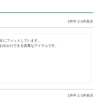
1
件中
1
-
1
件表示
きにフィットしています。

お出かけできる貴重なアイテムです。
1
件中
1
-
1
件表示