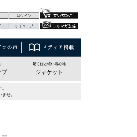
る
驚くほど軽い着心地
ップ
ジャケット
す。
いませ。
ュー